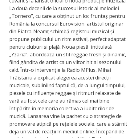
cuvânt și a lansat oficial o nouă producție muzicală.
La două decenii de la succesul istoric al melodiei
„Tornero”, cu care a obținut un loc fruntaș pentru
România la concursul Eurovision, artistul originar
din Piatra-Neamț schimbă registrul muzical și
propune publicului un ritm estival, perfect adaptat
pentru cluburi și plajă. Noua piesă, intitulată
„Yzaria”, abordează un stil reggae fresh și dinamic,
fiind gândită de artist ca un viitor hit al sezonului
cald. Într-o intervenție la Radio MPlus, Mihai
Trăistariu a explicat alegerea acestei direcții
muzicale, subliniind faptul că, de-a lungul timpului,
piesele cu influențe reggae și ritmuri relaxate de
vară au fost cele care au rămas cel mai bine
întipărite în memoria colectivă a iubitorilor de
muzică. ​Lansarea vine la pachet cu o strategie de
promovare atipică pe rețelele sociale, care a stârnit
deja un val de reacții în mediul online. Începând de