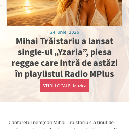
24 iunie, 2026
Mihai Trăistariu a lansat
single-ul „Yzaria”, piesa
reggae care intră de astăzi
în playlistul Radio MPlus
STIRI LOCALE
,
Muzica
Cântărețul nemțean Mihai Trăistariu s-a ținut de