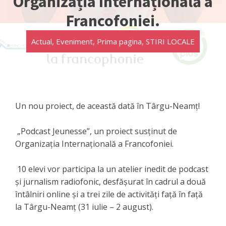
Organizația Internațională a
Francofoniei.
Actual
,
Eveniment
,
Prima pagina
,
STIRI LOCALE
Un nou proiect, de această dată în Târgu-Neamț!
„Podcast Jeunesse”, un proiect susținut de
Organizația Internațională a Francofoniei.
10 elevi vor participa la un atelier inedit de podcast
și jurnalism radiofonic, desfășurat în cadrul a două
întâlniri online și a trei zile de activități față în față
la Târgu-Neamț (31 iulie – 2 august).