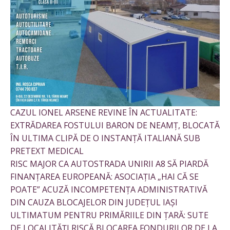
CAZUL IONEL ARSENE REVINE ÎN ACTUALITATE:
EXTRĂDAREA FOSTULUI BARON DE NEAMȚ, BLOCATĂ
ÎN ULTIMA CLIPĂ DE O INSTANȚĂ ITALIANĂ SUB
PRETEXT MEDICAL
RISC MAJOR CA AUTOSTRADA UNIRII A8 SĂ PIARDĂ
FINANȚAREA EUROPEANĂ: ASOCIAȚIA „HAI CĂ SE
POATE” ACUZĂ INCOMPETENȚA ADMINISTRATIVĂ
DIN CAUZA BLOCAJELOR DIN JUDEȚUL IAȘI
ULTIMATUM PENTRU PRIMĂRIILE DIN ȚARĂ: SUTE
DE LOCALITĂȚI RISCĂ BLOCAREA FONDURILOR DE LA