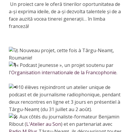
Un proiect care le oferă tinerilor oportunitatea de
a-și exprima ideile, de a-și dezvolta talentele și de a
face auzită vocea tinerei generații… în limba
franceză!
Nouveau projet, cette fois à Târgu-Neamț,
Roumanie!
« Podcast Jeunesse », un projet soutenu par
l'
Organisation internationale de la Francophonie
.
10 élèves rejoindront un atelier unique de
podcast et de journalisme radiophonique, pendant
deux rencontres en ligne et 3 jours en présentiel à
Târgu-Neamț (du 31 juillet au 2 août).
Aux côtés du journaliste-formateur Benjamin
Ribout (
L'Atelier au Son
) et en partenariat avec
Radio M Plus
Târgu-Neamț, ils découvriront toutes