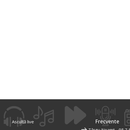
Frecvente
Ascultă live
Târgu Neamț - 95.7