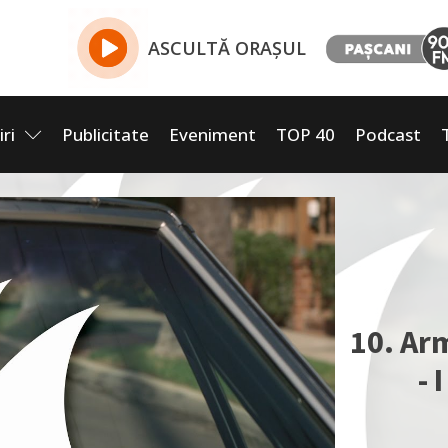
ASCULTĂ ORAȘUL
iri
Publicitate
Eveniment
TOP 40
Podcast
10. Ar
- 