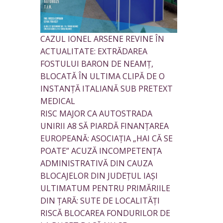
CAZUL IONEL ARSENE REVINE ÎN
ACTUALITATE: EXTRĂDAREA
FOSTULUI BARON DE NEAMȚ,
BLOCATĂ ÎN ULTIMA CLIPĂ DE O
INSTANȚĂ ITALIANĂ SUB PRETEXT
MEDICAL
RISC MAJOR CA AUTOSTRADA
UNIRII A8 SĂ PIARDĂ FINANȚAREA
EUROPEANĂ: ASOCIAȚIA „HAI CĂ SE
POATE” ACUZĂ INCOMPETENȚA
ADMINISTRATIVĂ DIN CAUZA
BLOCAJELOR DIN JUDEȚUL IAȘI
ULTIMATUM PENTRU PRIMĂRIILE
DIN ȚARĂ: SUTE DE LOCALITĂȚI
RISCĂ BLOCAREA FONDURILOR DE