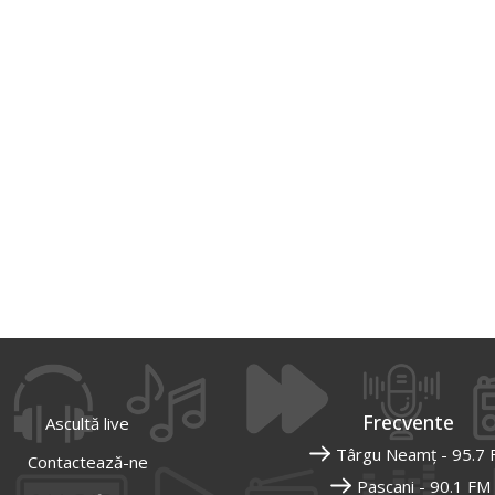
Frecvente
Ascultă live
Târgu Neamț - 95.7
Contactează-ne
Pascani - 90.1 FM