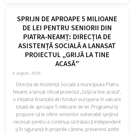
SPRIJN DE APROAPE 5 MILIOANE
DE LEI PENTRU SENIORII DIN
PIATRA-NEAMȚ: DIRECȚIA DE
ASISTENȚĂ SOCIALĂ A LANASAT
PROIECTUL „GRIJĂ LA TINE
ACASĂ”
6 august, 2026
Direcția de Asistență Socială a municipiului Piatra
Neamț a lansat oficial proiectul „Grijă la tine acasă”,
o inițiativă finanțată din fonduri europene în valoare
totală de aproape 5 milioane de lei. Programul își
propune să le ofere seniorilor vulnerabili sprijinul
necesar pentru a continua să trăiască independent
și în siguranță în propriile cămine, prevenind astfel