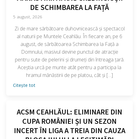
DE SCHIMBAREA LA FAȚĂ
5 august, 2026
Zi de mare sărbătoare duhovnicească și spectacol
al naturii pe Muntele Ceahlău. În fiecare an, pe 6
august, de sărbătoarea Schimbarea la Față a
Domnului, masivul devine punctul de atracție
pentru sute de pelerini și drumeți din întreaga țară.
Aceștia urcă pe munte atât pentru a participa la
hramul mănăstirii de pe platou, cât și […]
Citește tot
ACSM CEAHLĂUL: ELIMINARE DIN
CUPA ROMÂNIEI ȘI UN SEZON
INCERT ÎN LIGA A TREIA DIN CAUZA