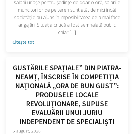
salarii uriașe pentru ședințe de doar o oră, salariile
muncitorilor de pe teren sunt atât de mici încât
societățile au ajuns în imposibilitatea de a mai face
angajări. Situația critică a fost semnalată public
chiar […]
Citește tot
GUSTĂRILE SPAȚIALE” DIN PIATRA-
NEAMȚ, ÎNSCRISE ÎN COMPETIȚIA
NAȚIONALĂ „ORA DE BUN GUST”:
PRODUSELE LOCALE
REVOLUȚIONARE, SUPUSE
EVALUĂRII UNUI JURIU
INDEPENDENT DE SPECIALIȘTI
5 august, 2026