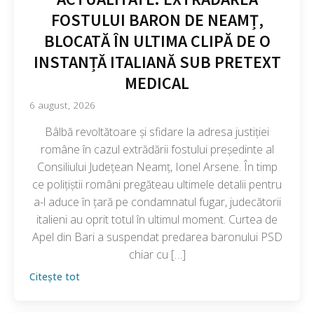
FOSTULUI BARON DE NEAMȚ,
BLOCATĂ ÎN ULTIMA CLIPĂ DE O
INSTANȚĂ ITALIANĂ SUB PRETEXT
MEDICAL
6 august, 2026
Bâlbă revoltătoare și sfidare la adresa justiției
române în cazul extrădării fostului președinte al
Consiliului Județean Neamț, Ionel Arsene. În timp
ce polițiștii români pregăteau ultimele detalii pentru
a-l aduce în țară pe condamnatul fugar, judecătorii
italieni au oprit totul în ultimul moment. Curtea de
Apel din Bari a suspendat predarea baronului PSD
chiar cu […]
Citește tot