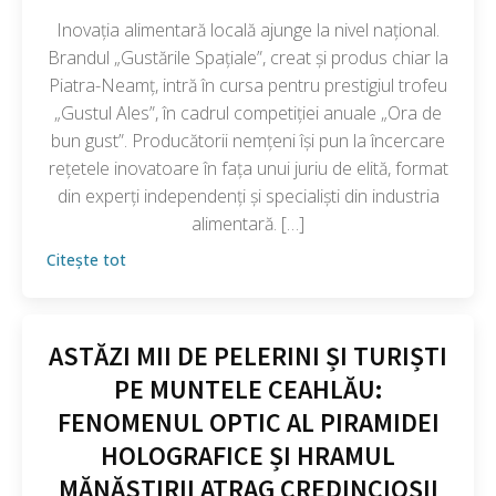
Inovația alimentară locală ajunge la nivel național.
Brandul „Gustările Spațiale”, creat și produs chiar la
Piatra-Neamț, intră în cursa pentru prestigiul trofeu
„Gustul Ales”, în cadrul competiției anuale „Ora de
bun gust”. Producătorii nemțeni își pun la încercare
rețetele inovatoare în fața unui juriu de elită, format
din experți independenți și specialiști din industria
alimentară. […]
Citește tot
ASTĂZI MII DE PELERINI ȘI TURIȘTI
PE MUNTELE CEAHLĂU:
FENOMENUL OPTIC AL PIRAMIDEI
HOLOGRAFICE ȘI HRAMUL
MĂNĂSTIRII ATRAG CREDINCIOȘII