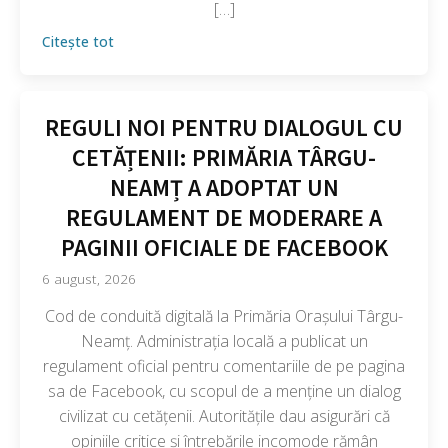
[…]
Citește tot
REGULI NOI PENTRU DIALOGUL CU
CETĂȚENII: PRIMĂRIA TÂRGU-
NEAMȚ A ADOPTAT UN
REGULAMENT DE MODERARE A
PAGINII OFICIALE DE FACEBOOK
6 august, 2026
Cod de conduită digitală la Primăria Orașului Târgu-
Neamț. Administrația locală a publicat un
regulament oficial pentru comentariile de pe pagina
sa de Facebook, cu scopul de a menține un dialog
civilizat cu cetățenii. Autoritățile dau asigurări că
opiniile critice și întrebările incomode rămân