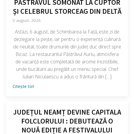
PĂSTRĂVUL SOMONAT LA CUPTOR
ȘI CELEBRUL STORCEAG DIN DELTĂ
5 august, 2026
Astăzi, 6 august, de Schimbarea la Față, este zi de
dezlegare la pește, iar pentru o experiență culinară
de neuitat, toate drumurile din județ duc direct spre
Bicaz. La restaurantul Păstrăvul Auriu, atmosfera
de vacanță este completată de arome irezistibile,
unde bucătarii au pregătit un meniu special. Chef
Iulian Niculaescu a adus o frântură din […]
Citește tot
JUDEȚUL NEAMȚ DEVINE CAPITALA
FOLCLORULUI : DEBUTEAZĂ O
NOUĂ EDIȚIE A FESTIVALULUI