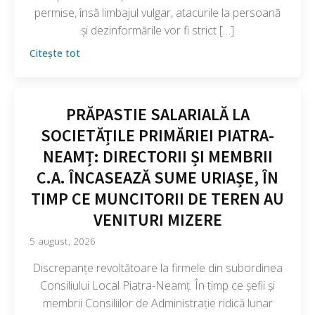
permise, însă limbajul vulgar, atacurile la persoană
și dezinformările vor fi strict […]
Citește tot
PRĂPASTIE SALARIALĂ LA
SOCIETĂȚILE PRIMĂRIEI PIATRA-
NEAMȚ: DIRECTORII ȘI MEMBRII
C.A. ÎNCASEAZĂ SUME URIAȘE, ÎN
TIMP CE MUNCITORII DE TEREN AU
VENITURI MIZERE
5 august, 2026
Discrepanțe revoltătoare la firmele din subordinea
Consiliului Local Piatra-Neamț. În timp ce șefii și
membrii Consiliilor de Administrație ridică lunar