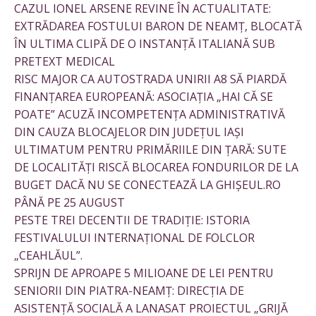
CAZUL IONEL ARSENE REVINE ÎN ACTUALITATE:
EXTRĂDAREA FOSTULUI BARON DE NEAMȚ, BLOCATĂ
ÎN ULTIMA CLIPĂ DE O INSTANȚĂ ITALIANĂ SUB
PRETEXT MEDICAL
RISC MAJOR CA AUTOSTRADA UNIRII A8 SĂ PIARDĂ
FINANȚAREA EUROPEANĂ: ASOCIAȚIA „HAI CĂ SE
POATE” ACUZĂ INCOMPETENȚA ADMINISTRATIVĂ
DIN CAUZA BLOCAJELOR DIN JUDEȚUL IAȘI
ULTIMATUM PENTRU PRIMĂRIILE DIN ȚARĂ: SUTE
DE LOCALITĂȚI RISCĂ BLOCAREA FONDURILOR DE LA
BUGET DACĂ NU SE CONECTEAZĂ LA GHIȘEUL.RO
PÂNĂ PE 25 AUGUST
PESTE TREI DECENTII DE TRADIȚIE: ISTORIA
FESTIVALULUI INTERNAȚIONAL DE FOLCLOR
„CEAHLĂUL”.
SPRIJN DE APROAPE 5 MILIOANE DE LEI PENTRU
SENIORII DIN PIATRA-NEAMȚ: DIRECȚIA DE
ASISTENȚĂ SOCIALĂ A LANASAT PROIECTUL „GRIJĂ