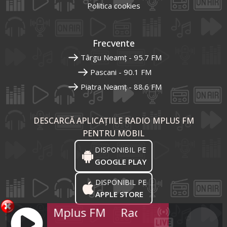
Politica cookies
Frecvente
Târgu Neamț - 95.7 FM
Pascani - 90.1 FM
Piatra Neamț - 88.6 FM
DESCARCĂ APLICAȚIILE RADIO MPLUS FM
PENTRU MOBIL
DISPONIBIL PE
GOOGLE PLAY
DISPONIBIL PE
APPLE STORE
Radio Mplus FM
Radio Mplus FM
R