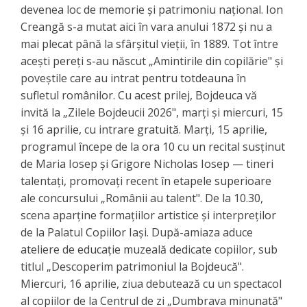
devenea loc de memorie și patrimoniu național. Ion
Creangă s-a mutat aici în vara anului 1872 și nu a
mai plecat până la sfârșitul vieții, în 1889. Tot între
acești pereți s-au născut „Amintirile din copilărie" și
poveștile care au intrat pentru totdeauna în
sufletul românilor. Cu acest prilej, Bojdeuca vă
invită la „Zilele Bojdeucii 2026", marți și miercuri, 15
și 16 aprilie, cu intrare gratuită. Marți, 15 aprilie,
programul începe de la ora 10 cu un recital susținut
de Maria Iosep și Grigore Nicholas Iosep — tineri
talentați, promovați recent în etapele superioare
ale concursului „Românii au talent". De la 10.30,
scena aparține formațiilor artistice și interpreților
de la Palatul Copiilor Iași. După-amiaza aduce
ateliere de educație muzeală dedicate copiilor, sub
titlul „Descoperim patrimoniul la Bojdeucă".
Miercuri, 16 aprilie, ziua debutează cu un spectacol
al copiilor de la Centrul de zi „Dumbrava minunată"