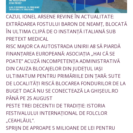
CAZUL IONEL ARSENE REVINE ÎN ACTUALITATE:
EXTRĂDAREA FOSTULUI BARON DE NEAMȚ, BLOCATĂ
ÎN ULTIMA CLIPĂ DE O INSTANȚĂ ITALIANĂ SUB
PRETEXT MEDICAL
RISC MAJOR CA AUTOSTRADA UNIRII A8 SĂ PIARDĂ
FINANȚAREA EUROPEANĂ: ASOCIAȚIA „HAI CĂ SE
POATE” ACUZĂ INCOMPETENȚA ADMINISTRATIVĂ
DIN CAUZA BLOCAJELOR DIN JUDEȚUL IAȘI
ULTIMATUM PENTRU PRIMĂRIILE DIN ȚARĂ: SUTE
DE LOCALITĂȚI RISCĂ BLOCAREA FONDURILOR DE LA
BUGET DACĂ NU SE CONECTEAZĂ LA GHIȘEUL.RO
PÂNĂ PE 25 AUGUST
PESTE TREI DECENTII DE TRADIȚIE: ISTORIA
FESTIVALULUI INTERNAȚIONAL DE FOLCLOR
„CEAHLĂUL”.
SPRIJN DE APROAPE 5 MILIOANE DE LEI PENTRU