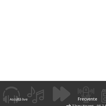
Frecvente
Ascultă live
Târgu Neamț - 95.7