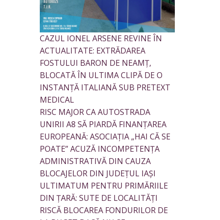
CAZUL IONEL ARSENE REVINE ÎN
ACTUALITATE: EXTRĂDAREA
FOSTULUI BARON DE NEAMȚ,
BLOCATĂ ÎN ULTIMA CLIPĂ DE O
INSTANȚĂ ITALIANĂ SUB PRETEXT
MEDICAL
RISC MAJOR CA AUTOSTRADA
UNIRII A8 SĂ PIARDĂ FINANȚAREA
EUROPEANĂ: ASOCIAȚIA „HAI CĂ SE
POATE” ACUZĂ INCOMPETENȚA
ADMINISTRATIVĂ DIN CAUZA
BLOCAJELOR DIN JUDEȚUL IAȘI
ULTIMATUM PENTRU PRIMĂRIILE
DIN ȚARĂ: SUTE DE LOCALITĂȚI
RISCĂ BLOCAREA FONDURILOR DE