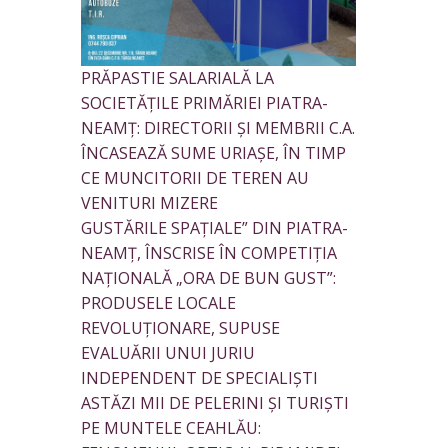
PRĂPASTIE SALARIALĂ LA
SOCIETĂȚILE PRIMĂRIEI PIATRA-
NEAMȚ: DIRECTORII ȘI MEMBRII C.A.
ÎNCASEAZĂ SUME URIAȘE, ÎN TIMP
CE MUNCITORII DE TEREN AU
VENITURI MIZERE
GUSTĂRILE SPAȚIALE” DIN PIATRA-
NEAMȚ, ÎNSCRISE ÎN COMPETIȚIA
NAȚIONALĂ „ORA DE BUN GUST”:
PRODUSELE LOCALE
REVOLUȚIONARE, SUPUSE
EVALUĂRII UNUI JURIU
INDEPENDENT DE SPECIALIȘTI
ASTĂZI MII DE PELERINI ȘI TURIȘTI
PE MUNTELE CEAHLĂU: