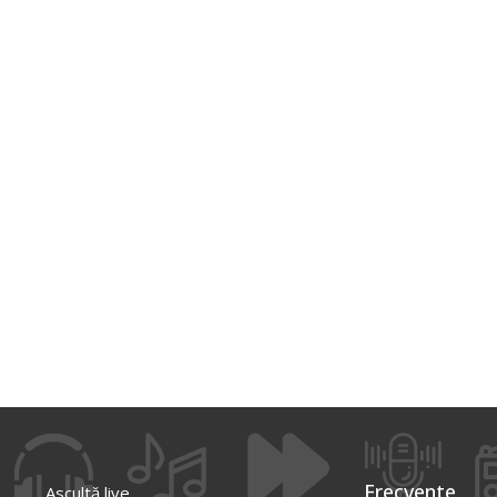
Frecvente
Ascultă live