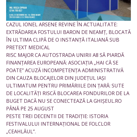
CAZUL IONEL ARSENE REVINE ÎN ACTUALITATE:
EXTRĂDAREA FOSTULUI BARON DE NEAMȚ, BLOCATĂ
ÎN ULTIMA CLIPĂ DE O INSTANȚĂ ITALIANĂ SUB
PRETEXT MEDICAL
RISC MAJOR CA AUTOSTRADA UNIRII A8 SĂ PIARDĂ
FINANȚAREA EUROPEANĂ: ASOCIAȚIA „HAI CĂ SE
POATE” ACUZĂ INCOMPETENȚA ADMINISTRATIVĂ
DIN CAUZA BLOCAJELOR DIN JUDEȚUL IAȘI
ULTIMATUM PENTRU PRIMĂRIILE DIN ȚARĂ: SUTE
DE LOCALITĂȚI RISCĂ BLOCAREA FONDURILOR DE LA
BUGET DACĂ NU SE CONECTEAZĂ LA GHIȘEUL.RO
PÂNĂ PE 25 AUGUST
PESTE TREI DECENTII DE TRADIȚIE: ISTORIA
FESTIVALULUI INTERNAȚIONAL DE FOLCLOR
„CEAHLĂUL”.