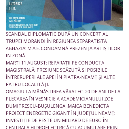
SCANDAL DIPLOMATIC DUPĂ UN CONCERT AL
TRUPEI MORANDI ÎN REGIUNEA SEPARATISTĂ
ABHAZIA: M.A.E. CONDAMNĂ PREZENȚA ARTIȘTILOR
IN ZONĂ.
MARȚI 11 AUGUST: REPARAȚII PE CONDUCTA
MAGISTRALĂ: PRESIUNE SCĂZUTĂ ȘI POSIBILE
ÎNTRERUPERI ALE APEI ÎN PIATRA-NEAMȚ ȘI ALTE
PATRU LOCALITĂȚI.
OMAGIU LA MĂNĂSTIREA VĂRATEC: 20 DE ANI DE LA
PLECAREA ÎN VEȘNICIE A ACADEMICIANULUI ZOE
DUMITRESCU-BUȘULENGA ,MAICA BENEDICTA
PROIECT ENERGETIC GIGANT ÎN JUDEȚUL NEAMȚ:
INVESTIȚIE DE PESTE UN MILIARD DE EURO ÎN
CENTRALA HIDROELECTRICĂ CU ACUMULARE PRIN