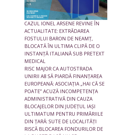
CAZUL IONEL ARSENE REVINE ÎN
ACTUALITATE: EXTRĂDAREA
FOSTULUI BARON DE NEAMȚ,
BLOCATĂ ÎN ULTIMA CLIPĂ DE O
INSTANȚĂ ITALIANĂ SUB PRETEXT
MEDICAL
RISC MAJOR CA AUTOSTRADA
UNIRII A8 SĂ PIARDĂ FINANȚAREA
EUROPEANĂ: ASOCIAȚIA „HAI CĂ SE
POATE” ACUZĂ INCOMPETENȚA
ADMINISTRATIVĂ DIN CAUZA
BLOCAJELOR DIN JUDEȚUL IAȘI
ULTIMATUM PENTRU PRIMĂRIILE
DIN ȚARĂ: SUTE DE LOCALITĂȚI
RISCĂ BLOCAREA FONDURILOR DE