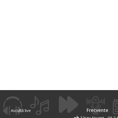
Frecvente
Ascultă live
Târgu Neamț - 95.7