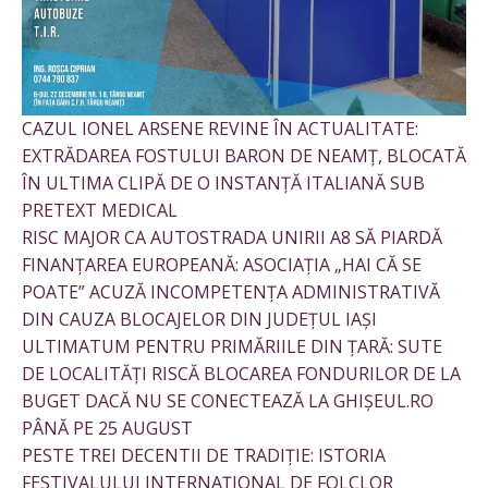
CAZUL IONEL ARSENE REVINE ÎN ACTUALITATE:
EXTRĂDAREA FOSTULUI BARON DE NEAMȚ, BLOCATĂ
ÎN ULTIMA CLIPĂ DE O INSTANȚĂ ITALIANĂ SUB
PRETEXT MEDICAL
RISC MAJOR CA AUTOSTRADA UNIRII A8 SĂ PIARDĂ
FINANȚAREA EUROPEANĂ: ASOCIAȚIA „HAI CĂ SE
POATE” ACUZĂ INCOMPETENȚA ADMINISTRATIVĂ
DIN CAUZA BLOCAJELOR DIN JUDEȚUL IAȘI
ULTIMATUM PENTRU PRIMĂRIILE DIN ȚARĂ: SUTE
DE LOCALITĂȚI RISCĂ BLOCAREA FONDURILOR DE LA
BUGET DACĂ NU SE CONECTEAZĂ LA GHIȘEUL.RO
PÂNĂ PE 25 AUGUST
PESTE TREI DECENTII DE TRADIȚIE: ISTORIA
FESTIVALULUI INTERNAȚIONAL DE FOLCLOR