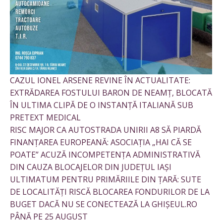
CAZUL IONEL ARSENE REVINE ÎN ACTUALITATE:
EXTRĂDAREA FOSTULUI BARON DE NEAMȚ, BLOCATĂ
ÎN ULTIMA CLIPĂ DE O INSTANȚĂ ITALIANĂ SUB
PRETEXT MEDICAL
RISC MAJOR CA AUTOSTRADA UNIRII A8 SĂ PIARDĂ
FINANȚAREA EUROPEANĂ: ASOCIAȚIA „HAI CĂ SE
POATE” ACUZĂ INCOMPETENȚA ADMINISTRATIVĂ
DIN CAUZA BLOCAJELOR DIN JUDEȚUL IAȘI
ULTIMATUM PENTRU PRIMĂRIILE DIN ȚARĂ: SUTE
DE LOCALITĂȚI RISCĂ BLOCAREA FONDURILOR DE LA
BUGET DACĂ NU SE CONECTEAZĂ LA GHIȘEUL.RO
PÂNĂ PE 25 AUGUST