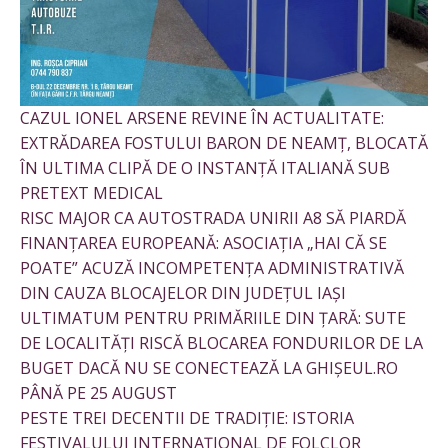
CAZUL IONEL ARSENE REVINE ÎN ACTUALITATE:
EXTRĂDAREA FOSTULUI BARON DE NEAMȚ, BLOCATĂ
ÎN ULTIMA CLIPĂ DE O INSTANȚĂ ITALIANĂ SUB
PRETEXT MEDICAL
RISC MAJOR CA AUTOSTRADA UNIRII A8 SĂ PIARDĂ
FINANȚAREA EUROPEANĂ: ASOCIAȚIA „HAI CĂ SE
POATE” ACUZĂ INCOMPETENȚA ADMINISTRATIVĂ
DIN CAUZA BLOCAJELOR DIN JUDEȚUL IAȘI
ULTIMATUM PENTRU PRIMĂRIILE DIN ȚARĂ: SUTE
DE LOCALITĂȚI RISCĂ BLOCAREA FONDURILOR DE LA
BUGET DACĂ NU SE CONECTEAZĂ LA GHIȘEUL.RO
PÂNĂ PE 25 AUGUST
PESTE TREI DECENTII DE TRADIȚIE: ISTORIA
FESTIVALULUI INTERNAȚIONAL DE FOLCLOR