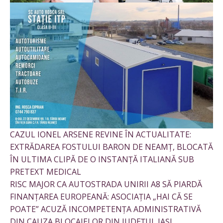
CAZUL IONEL ARSENE REVINE ÎN ACTUALITATE:
EXTRĂDAREA FOSTULUI BARON DE NEAMȚ, BLOCATĂ
ÎN ULTIMA CLIPĂ DE O INSTANȚĂ ITALIANĂ SUB
PRETEXT MEDICAL
RISC MAJOR CA AUTOSTRADA UNIRII A8 SĂ PIARDĂ
FINANȚAREA EUROPEANĂ: ASOCIAȚIA „HAI CĂ SE
POATE” ACUZĂ INCOMPETENȚA ADMINISTRATIVĂ
DIN CAUZA BLOCAJELOR DIN JUDEȚUL IAȘI