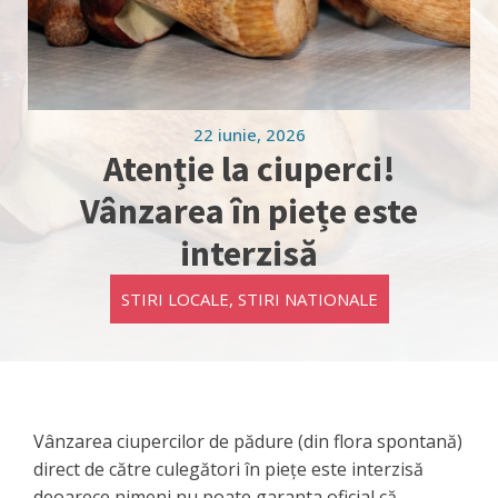
22 iunie, 2026
Atenție la ciuperci!
Vânzarea în piețe este
interzisă
STIRI LOCALE
,
STIRI NATIONALE
Vânzarea ciupercilor de pădure (din flora spontană)
direct de către culegători în piețe este interzisă
deoarece nimeni nu poate garanta oficial că