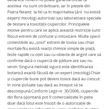
acestea nu sunt otrăvitoare, iar în piețele din
Piatra Neamț la fel ca în majoritatea țării nu există
experți micologi autorizați sau laboratoare speciale
de testare a toxicității ciupercilor. Principalele
motive pentru care se aplică această restricție sunt:
Riscul extrem de confuzie și intoxicare. Multe specii
comestibile au „sosii” extrem de toxice sau chiar
mortale.Nu există reacții chimice simple de piață,
teste rapide cu oțet sau cu obiecte de argint care să
confirme dacă o ciupercă de pădure are sau nu
venin. Singura metodă sigură este identificarea
botanică exactă făcută de un expert (micolog).Chiar
și ciupercile bune pot deveni toxice dacă au crescut
în zone poluate sau dacă au început să se
descompună.Conform Legii nr. 30/2006, ciupercile
din flora spontană pot fi comercializate în piețe
doar dacă lotul este însoțit de o autorizație de