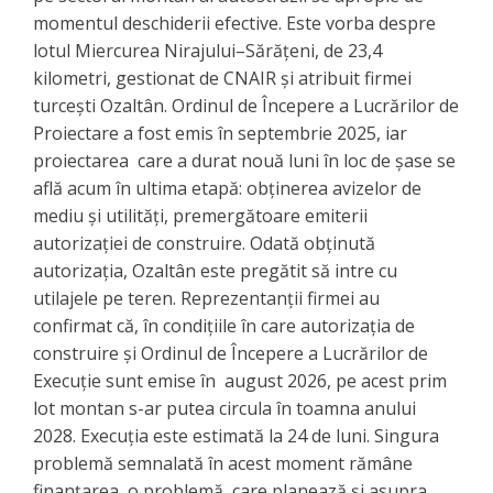
momentul deschiderii efective. Este vorba despre
lotul Miercurea Nirajului–Sărățeni, de 23,4
kilometri, gestionat de CNAIR și atribuit firmei
turcești Ozaltân. Ordinul de Începere a Lucrărilor de
Proiectare a fost emis în septembrie 2025, iar
proiectarea care a durat nouă luni în loc de șase se
află acum în ultima etapă: obținerea avizelor de
mediu și utilități, premergătoare emiterii
autorizației de construire. Odată obținută
autorizația, Ozaltân este pregătit să intre cu
utilajele pe teren. Reprezentanții firmei au
confirmat că, în condițiile în care autorizația de
construire și Ordinul de Începere a Lucrărilor de
Execuție sunt emise în august 2026, pe acest prim
lot montan s-ar putea circula în toamna anului
2028. Execuția este estimată la 24 de luni. Singura
problemă semnalată în acest moment rămâne
finanțarea, o problemă care planează și asupra