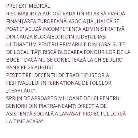
PRETEXT MEDICAL
RISC MAJOR CA AUTOSTRADA UNIRII A8 SĂ PIARDĂ
FINANȚAREA EUROPEANĂ: ASOCIAȚIA „HAI CĂ SE
POATE” ACUZĂ INCOMPETENȚA ADMINISTRATIVĂ
DIN CAUZA BLOCAJELOR DIN JUDEȚUL IAȘI
ULTIMATUM PENTRU PRIMĂRIILE DIN ȚARĂ: SUTE
DE LOCALITĂȚI RISCĂ BLOCAREA FONDURILOR DE LA
BUGET DACĂ NU SE CONECTEAZĂ LA GHIȘEUL.RO
PÂNĂ PE 25 AUGUST
PESTE TREI DECENTII DE TRADIȚIE: ISTORIA
FESTIVALULUI INTERNAȚIONAL DE FOLCLOR
„CEAHLĂUL”.
SPRIJN DE APROAPE 5 MILIOANE DE LEI PENTRU
SENIORII DIN PIATRA-NEAMȚ: DIRECȚIA DE
ASISTENȚĂ SOCIALĂ A LANASAT PROIECTUL „GRIJĂ
LA TINE ACASĂ”