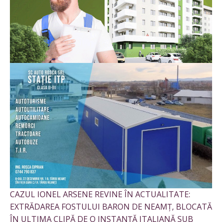
CAZUL IONEL ARSENE REVINE ÎN ACTUALITATE:
EXTRĂDAREA FOSTULUI BARON DE NEAMȚ, BLOCATĂ
ÎN ULTIMA CLIPĂ DE O INSTANȚĂ ITALIANĂ SUB