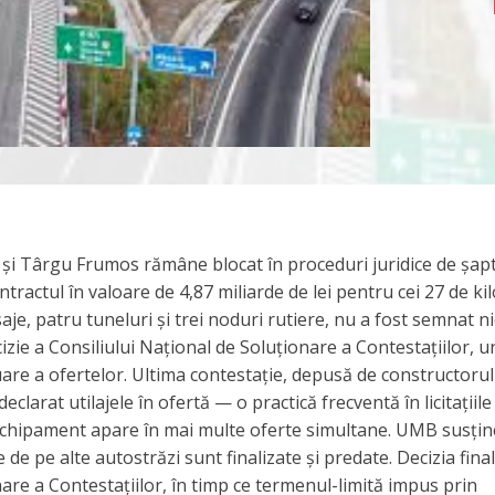
i Târgu Frumos rămâne blocat în proceduri juridice de șapt
ntractul în valoare de 4,87 miliarde de lei pentru cei 27 de ki
aje, patru tuneluri și trei noduri rutiere, nu a fost semnat nic
zie a Consiliului Național de Soluționare a Contestațiilor, u
uare a ofertelor. Ultima contestație, depusă de constructorul
clarat utilajele în ofertă — o practică frecventă în licitațiile
 echipament apare în mai multe oferte simultane. UMB susțin
 de pe alte autostrăzi sunt finalizate și predate. Decizia fina
are a Contestațiilor, în timp ce termenul-limită impus prin