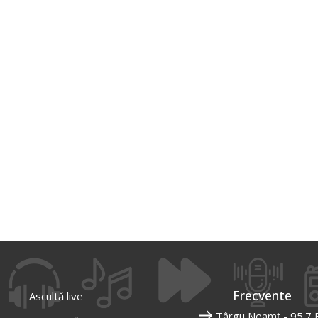
Frecvente
Ascultă live
Târgu Neamț - 95.7