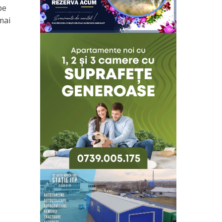
pe
mai