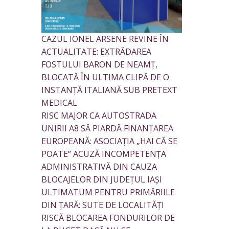
CAZUL IONEL ARSENE REVINE ÎN
ACTUALITATE: EXTRĂDAREA
FOSTULUI BARON DE NEAMȚ,
BLOCATĂ ÎN ULTIMA CLIPĂ DE O
INSTANȚĂ ITALIANĂ SUB PRETEXT
MEDICAL
RISC MAJOR CA AUTOSTRADA
UNIRII A8 SĂ PIARDĂ FINANȚAREA
EUROPEANĂ: ASOCIAȚIA „HAI CĂ SE
POATE” ACUZĂ INCOMPETENȚA
ADMINISTRATIVĂ DIN CAUZA
BLOCAJELOR DIN JUDEȚUL IAȘI
ULTIMATUM PENTRU PRIMĂRIILE
DIN ȚARĂ: SUTE DE LOCALITĂȚI
RISCĂ BLOCAREA FONDURILOR DE