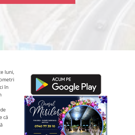
e luni,
lometri
i în
n
 de
e că
lă