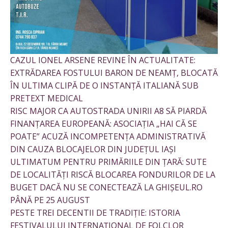
CAZUL IONEL ARSENE REVINE ÎN ACTUALITATE:
EXTRĂDAREA FOSTULUI BARON DE NEAMȚ, BLOCATĂ
ÎN ULTIMA CLIPĂ DE O INSTANȚĂ ITALIANĂ SUB
PRETEXT MEDICAL
RISC MAJOR CA AUTOSTRADA UNIRII A8 SĂ PIARDĂ
FINANȚAREA EUROPEANĂ: ASOCIAȚIA „HAI CĂ SE
POATE” ACUZĂ INCOMPETENȚA ADMINISTRATIVĂ
DIN CAUZA BLOCAJELOR DIN JUDEȚUL IAȘI
ULTIMATUM PENTRU PRIMĂRIILE DIN ȚARĂ: SUTE
DE LOCALITĂȚI RISCĂ BLOCAREA FONDURILOR DE LA
BUGET DACĂ NU SE CONECTEAZĂ LA GHIȘEUL.RO
PÂNĂ PE 25 AUGUST
PESTE TREI DECENTII DE TRADIȚIE: ISTORIA
FESTIVALULUI INTERNAȚIONAL DE FOLCLOR