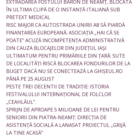
EXTRĂDAREA FOSTULUI BARON DE NEAMȚ, BLOCATĂ
ÎN ULTIMA CLIPĂ DE O INSTANȚĂ ITALIANĂ SUB
PRETEXT MEDICAL
RISC MAJOR CA AUTOSTRADA UNIRII A8 SĂ PIARDĂ
FINANȚAREA EUROPEANĂ: ASOCIAȚIA „HAI CĂ SE
POATE” ACUZĂ INCOMPETENȚA ADMINISTRATIVĂ
DIN CAUZA BLOCAJELOR DIN JUDEȚUL IAȘI
ULTIMATUM PENTRU PRIMĂRIILE DIN ȚARĂ: SUTE
DE LOCALITĂȚI RISCĂ BLOCAREA FONDURILOR DE LA
BUGET DACĂ NU SE CONECTEAZĂ LA GHIȘEUL.RO
PÂNĂ PE 25 AUGUST
PESTE TREI DECENTII DE TRADIȚIE: ISTORIA
FESTIVALULUI INTERNAȚIONAL DE FOLCLOR
„CEAHLĂUL”.
SPRIJN DE APROAPE 5 MILIOANE DE LEI PENTRU
SENIORII DIN PIATRA-NEAMȚ: DIRECȚIA DE
ASISTENȚĂ SOCIALĂ A LANASAT PROIECTUL „GRIJĂ
LA TINE ACASĂ”