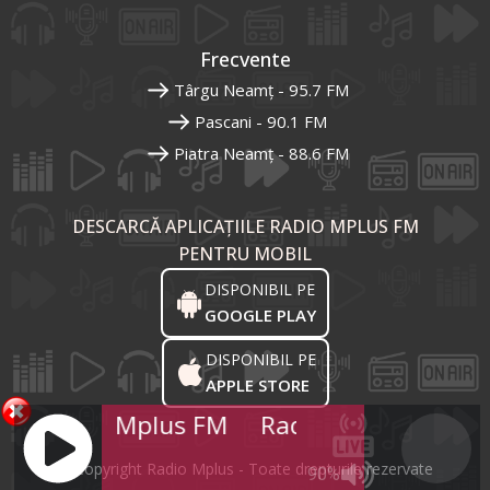
Frecvente
Târgu Neamț - 95.7 FM
Pascani - 90.1 FM
Piatra Neamț - 88.6 FM
DESCARCĂ APLICAȚIILE RADIO MPLUS FM
PENTRU MOBIL
DISPONIBIL PE
GOOGLE PLAY
DISPONIBIL PE
APPLE STORE
Radio Mplus FM
Radio Mplus FM
R
© Copyright Radio Mplus - Toate drepturile rezervate
90%