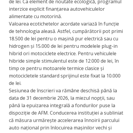
de lei. Ca element de noutate ecologică, programul
interzice explicit finanțarea autovehiculelor
alimentate cu motorină.
​Valoarea ecotichetelor acordate variază în funcție
de tehnologia aleasă. Astfel, cumpărătorii pot primi
18.500 de lei pentru o mașină pur electrică sau cu
hidrogen și 15.000 de lei pentru modelele plug-in
hibrid ori motociclete electrice. Pentru vehiculele
hibride simple stimulentul este de 12.000 de lei, în
timp ce pentru motoarele termice clasice și
motocicletele standard sprijinul este fixat la 10.000
de lei.
Sesiunea de înscrieri va rămâne deschisă până la
data de 31 decembrie 2026, la miezul nopții, sau
până la epuizarea integrală a fondurilor puse la
dispoziție de AFM. Conducerea instituției a subliniat
că măsura urmărește accelerarea înnoirii parcului
auto național prin înlocuirea mașinilor vechi și