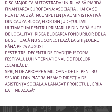
RISC MAJOR CA AUTOSTRADA UNIRII A8 SĂ PIARDĂ
FINANȚAREA EUROPEANĂ: ASOCIAȚIA „HAI CĂ SE
POATE” ACUZĂ INCOMPETENȚA ADMINISTRATIVĂ
DIN CAUZA BLOCAJELOR DIN JUDEȚUL IAȘI
ULTIMATUM PENTRU PRIMĂRIILE DIN ȚARĂ: SUTE
DE LOCALITĂȚI RISCĂ BLOCAREA FONDURILOR DE LA
BUGET DACĂ NU SE CONECTEAZĂ LA GHIȘEUL.RO
PÂNĂ PE 25 AUGUST
PESTE TREI DECENTII DE TRADIȚIE: ISTORIA
FESTIVALULUI INTERNAȚIONAL DE FOLCLOR
„CEAHLĂUL”.
SPRIJN DE APROAPE 5 MILIOANE DE LEI PENTRU
SENIORII DIN PIATRA-NEAMȚ: DIRECȚIA DE
ASISTENȚĂ SOCIALĂ A LANASAT PROIECTUL „GRIJĂ
LA TINE ACASĂ”