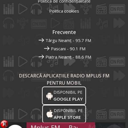
Politica de confidențialitate
Politica cookies
Frecvente
Târgu Neamț - 95.7 FM
Pascani - 90.1 FM
Piatra Neamț - 88.6 FM
DESCARCĂ APLICAȚIILE RADIO MPLUS FM
PENTRU MOBIL
DISPONIBIL PE
GOOGLE PLAY
DISPONIBIL PE
APPLE STORE
Radio Mplus FM
Radio Mplus FM
R