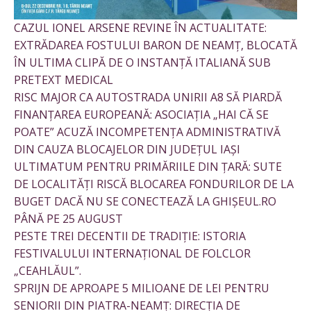
CAZUL IONEL ARSENE REVINE ÎN ACTUALITATE:
EXTRĂDAREA FOSTULUI BARON DE NEAMȚ, BLOCATĂ
ÎN ULTIMA CLIPĂ DE O INSTANȚĂ ITALIANĂ SUB
PRETEXT MEDICAL
RISC MAJOR CA AUTOSTRADA UNIRII A8 SĂ PIARDĂ
FINANȚAREA EUROPEANĂ: ASOCIAȚIA „HAI CĂ SE
POATE” ACUZĂ INCOMPETENȚA ADMINISTRATIVĂ
DIN CAUZA BLOCAJELOR DIN JUDEȚUL IAȘI
ULTIMATUM PENTRU PRIMĂRIILE DIN ȚARĂ: SUTE
DE LOCALITĂȚI RISCĂ BLOCAREA FONDURILOR DE LA
BUGET DACĂ NU SE CONECTEAZĂ LA GHIȘEUL.RO
PÂNĂ PE 25 AUGUST
PESTE TREI DECENTII DE TRADIȚIE: ISTORIA
FESTIVALULUI INTERNAȚIONAL DE FOLCLOR
„CEAHLĂUL”.
SPRIJN DE APROAPE 5 MILIOANE DE LEI PENTRU
SENIORII DIN PIATRA-NEAMȚ: DIRECȚIA DE