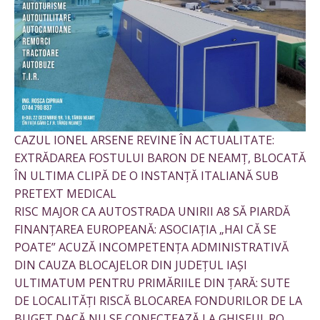
CAZUL IONEL ARSENE REVINE ÎN ACTUALITATE:
EXTRĂDAREA FOSTULUI BARON DE NEAMȚ, BLOCATĂ
ÎN ULTIMA CLIPĂ DE O INSTANȚĂ ITALIANĂ SUB
PRETEXT MEDICAL
RISC MAJOR CA AUTOSTRADA UNIRII A8 SĂ PIARDĂ
FINANȚAREA EUROPEANĂ: ASOCIAȚIA „HAI CĂ SE
POATE” ACUZĂ INCOMPETENȚA ADMINISTRATIVĂ
DIN CAUZA BLOCAJELOR DIN JUDEȚUL IAȘI
ULTIMATUM PENTRU PRIMĂRIILE DIN ȚARĂ: SUTE
DE LOCALITĂȚI RISCĂ BLOCAREA FONDURILOR DE LA
BUGET DACĂ NU SE CONECTEAZĂ LA GHIȘEUL.RO