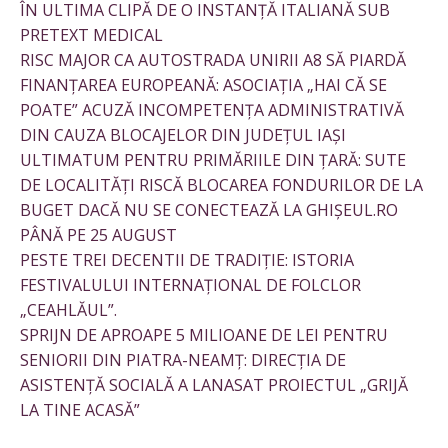
ÎN ULTIMA CLIPĂ DE O INSTANȚĂ ITALIANĂ SUB
PRETEXT MEDICAL
RISC MAJOR CA AUTOSTRADA UNIRII A8 SĂ PIARDĂ
FINANȚAREA EUROPEANĂ: ASOCIAȚIA „HAI CĂ SE
POATE” ACUZĂ INCOMPETENȚA ADMINISTRATIVĂ
DIN CAUZA BLOCAJELOR DIN JUDEȚUL IAȘI
ULTIMATUM PENTRU PRIMĂRIILE DIN ȚARĂ: SUTE
DE LOCALITĂȚI RISCĂ BLOCAREA FONDURILOR DE LA
BUGET DACĂ NU SE CONECTEAZĂ LA GHIȘEUL.RO
PÂNĂ PE 25 AUGUST
PESTE TREI DECENTII DE TRADIȚIE: ISTORIA
FESTIVALULUI INTERNAȚIONAL DE FOLCLOR
„CEAHLĂUL”.
SPRIJN DE APROAPE 5 MILIOANE DE LEI PENTRU
SENIORII DIN PIATRA-NEAMȚ: DIRECȚIA DE
ASISTENȚĂ SOCIALĂ A LANASAT PROIECTUL „GRIJĂ
LA TINE ACASĂ”