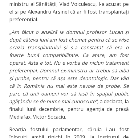
ministru al Sănătăţii, Vlad Voiculescu, l-a acuzat pe
el şi pe Alexandru Arşinel că ar fi fost transplantaţi
preferenţial.
„Am făcut o analiză la domnul profesor Lucan şi
după câteva luni am fost chemat pentru că se ivise
ocazia transplantului şi s-a constatat că era o
foarte bună compatibilitate. Ca atare, am fost
operat. Asta e tot. Nu e vorba de niciun tratament
preferenţial. Domnul ex-ministru ar trebui să aibă
şi probe, pentru că aşa este deontologic. Dar văd
că în România nu mai este nevoie de probe. Se
pare că unii oameni vor să iasă în spaţiul public
agăţându-se de nume mai cunoscute”,
a declarat, la
finalul lunii decembrie, pentru agenţia de presă
Mediafax, Victor Socaciu.
Reacţia fostului parlamentar, căruia i-au fost
înlocuiţi ambii rinichi în 2009, la Institutul de