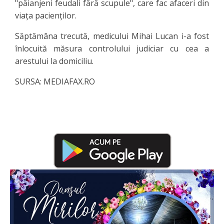
"păianjeni feudali fără scupule", care fac afaceri din
viaţa pacienţilor.
Săptămâna trecută, medicului Mihai Lucan i-a fost
înlocuită măsura controlului judiciar cu cea a
arestului la domiciliu.
SURSA: MEDIAFAX.RO