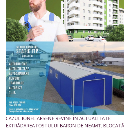
CAZUL IONEL ARSENE REVINE ÎN ACTUALITATE:
EXTRĂDAREA FOSTULUI BARON DE NEAMȚ, BLOCATĂ