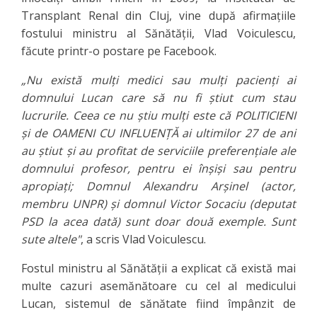
Transplant Renal din Cluj, vine după afirmaţiile
fostului ministru al Sănătăţii, Vlad Voiculescu,
făcute printr-o postare pe Facebook.
„Nu există mulţi medici sau mulţi pacienţi ai
domnului Lucan care să nu fi ştiut cum stau
lucrurile. Ceea ce nu ştiu mulţi este că POLITICIENI
şi de OAMENI CU INFLUENŢĂ ai ultimilor 27 de ani
au ştiut şi au profitat de serviciile preferenţiale ale
domnului profesor, pentru ei înşişi sau pentru
apropiaţi; Domnul Alexandru Arşinel (actor,
membru UNPR) şi domnul Victor Socaciu (deputat
PSD la acea dată) sunt doar două exemple. Sunt
sute altele"
, a scris Vlad Voiculescu.
Fostul ministru al Sănătăţii a explicat că există mai
multe cazuri asemănătoare cu cel al medicului
Lucan, sistemul de sănătate fiind împânzit de