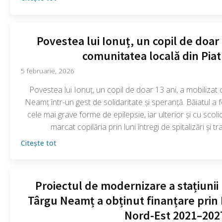
Povestea lui Ionuț, un copil de doar 
comunitatea locală din Pia
5 februarie, 2026
Povestea lui Ionuț, un copil de doar 13 ani, a mobilizat
Neamț într-un gest de solidaritate și speranță. Băiatul a 
cele mai grave forme de epilepsie, iar ulterior și cu scoli
marcat copilăria prin luni întregi de spitalizări și 
Citește tot
Proiectul de modernizare a stațiunii 
Târgu Neamț a obținut finanțare prin
Nord-Est 2021–202