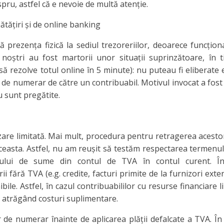
pru, astfel că e nevoie de multă atenţie.
tăţiri şi de online banking
 prezenţa fizică la sediul trezoreriilor, deoarece funcţional
 noştri au fost martorii unor situaţii suprinzătoare, în 
c să rezolve totul online în 5 minute): nu puteau fi eliberate
de numerar de către un contribuabil. Motivul invocat a fost 
nu sunt pregătite.
izare limitată. Mai mult, procedura pentru retragerea acest
easta. Astfel, nu am reuşit să testăm respectarea termenul
rului de sume din contul de TVA în contul curent. În
i fără TVA (e.g. credite, facturi primite de la furnizori exte
le. Astfel, în cazul contribuabililor cu resurse financiare l
t, atrăgând costuri suplimentare.
r de numerar înainte de aplicarea plăţii defalcate a TVA. Î