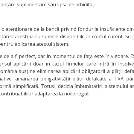
inanţare suplimentare sau lipsa de lichidităţi.
 o atenţionare de la bancă privind fondurile insuficiente din
entarea acestuia cu sumele disponibile în contul curent. Se 
pentru aplicarea acestui sistem.
 de a fi perfect, dar în momentul de faţă este în vigoare. Ex
ensul aplicării doar în cazul firmelor care intră în insolve
România susţine eliminarea aplicării obligatorii a plăţii def
ive: amânarea obligativităţii plăţii defalcate a TVA pâ
rmă simplificată. Totuşi, decizia îmbunătăţirii sistemului ac
ontribuabililor adaptarea la noile reguli.