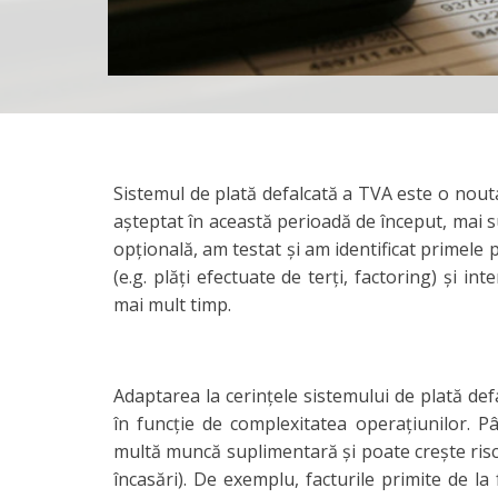
Sistemul de plată defalcată a TVA este o nout
aşteptat în această perioadă de început, mai 
opţională, am testat şi am identificat primele
(e.g. plăţi efectuate de terţi, factoring) şi i
mai mult timp.
Adaptarea la cerinţele sistemului de plată de
în funcţie de complexitatea operaţiunilor. Pâ
multă muncă suplimentară şi poate creşte riscu
încasări). De exemplu, facturile primite de la 