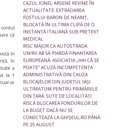
CAZUL IONEL ARSENE REVINE ÎN
ACTUALITATE: EXTRĂDAREA
FOSTULUI BARON DE NEAMȚ,
BLOCATĂ ÎN ULTIMA CLIPĂ DE O
 contul
INSTANȚĂ ITALIANĂ SUB PRETEXT
pare că
MEDICAL
RISC MAJOR CA AUTOSTRADA
UNIRII A8 SĂ PIARDĂ FINANȚAREA
istă în
EUROPEANĂ: ASOCIAȚIA „HAI CĂ SE
nţă, în
POATE” ACUZĂ INCOMPETENȚA
alcate a
ADMINISTRATIVĂ DIN CAUZA
nă la 1
BLOCAJELOR DIN JUDEȚUL IAȘI
tual ar
ULTIMATUM PENTRU PRIMĂRIILE
DIN ȚARĂ: SUTE DE LOCALITĂȚI
RISCĂ BLOCAREA FONDURILOR DE
LA BUGET DACĂ NU SE
CONECTEAZĂ LA GHIȘEUL.RO PÂNĂ
PE 25 AUGUST