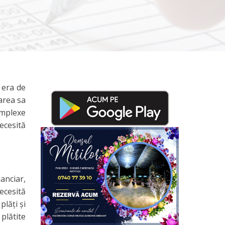
 era de
area sa
omplexe
necesită
anciar,
ecesită
lăţi şi
plătite