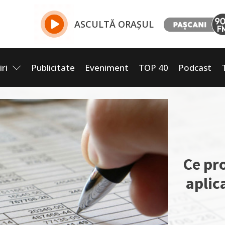
ASCULTĂ ORAȘUL
iri
Publicitate
Eveniment
TOP 40
Podcast
Ce pr
aplic