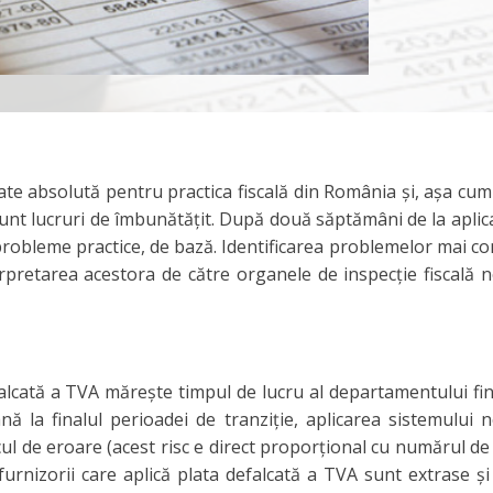
ate absolută pentru practica fiscală din România şi, aşa cum
sunt lucruri de îmbunătăţit. După două săptămâni de la aplic
 probleme practice, de bază. Identificarea problemelor mai c
nterpretarea acestora de către organele de inspecţie fiscală 
falcată a TVA măreşte timpul de lucru al departamentului fin
nă la finalul perioadei de tranziţie, aplicarea sistemului n
l de eroare (acest risc e direct proporţional cu numărul de p
furnizorii care aplică plata defalcată a TVA sunt extrase şi 