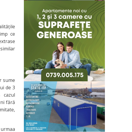
ităţile
timp ce
 extrase
similar
or sume
ui de 3
 cazul
rni fără
imitate,
n urmaa