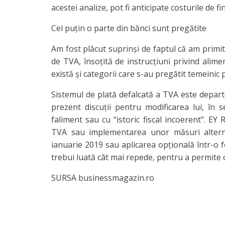
acestei analize, pot fi anticipate costurile de f
Cel puţin o parte din bănci sunt pregătite
Am fost plăcut suprinşi de faptul că am primit
de TVA, însoţită de instrucţiuni privind alim
există şi categorii care s-au pregătit temeinic 
Sistemul de plată defalcată a TVA este departe
prezent discuţii pentru modificarea lui, în s
faliment sau cu “istoric fiscal incoerent”. EY 
TVA sau implementarea unor măsuri alternat
ianuarie 2019 sau aplicarea opţională într-o fo
trebui luată cât mai repede, pentru a permite c
SURSA businessmagazin.ro