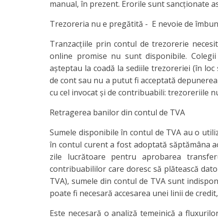
manual, în prezent. Erorile sunt sancţionate as
Trezoreria nu e pregătită - E nevoie de îmbună
Tranzacţiile prin contul de trezorerie necesită
online promise nu sunt disponibile. Colegii
aşteptau la coadă la sediile trezoreriei (în lo
de cont sau nu a putut fi acceptată depunerea 
cu cel invocat şi de contribuabili: trezoreriile 
Retragerea banilor din contul de TVA
Sumele disponibile în contul de TVA au o util
în contul curent a fost adoptată săptămâna ac
zile lucrătoare pentru aprobarea transfe
contribuabililor care doresc să plătească datori
TVA), sumele din contul de TVA sunt indisponibi
poate fi necesară accesarea unei linii de credi
Este necesară o analiză temeinică a fluxurilo