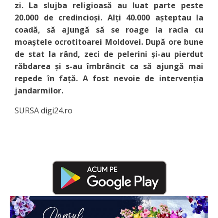
zi. La slujba religioasă au luat parte peste
20.000 de credincioşi. Alţi 40.000 aşteptau la
coadă, să ajungă să se roage la racla cu
moaştele ocrotitoarei Moldovei. După ore bune
de stat la rând, zeci de pelerini şi-au pierdut
răbdarea şi s-au îmbrâncit ca să ajungă mai
repede în faţă. A fost nevoie de intervenţia
jandarmilor.
SURSA digi24.ro