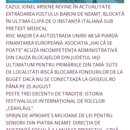
CAZUL IONEL ARSENE REVINE ÎN ACTUALITATE:
EXTRĂDAREA FOSTULUI BARON DE NEAMȚ, BLOCATĂ
ÎN ULTIMA CLIPĂ DE O INSTANȚĂ ITALIANĂ SUB
PRETEXT MEDICAL
RISC MAJOR CA AUTOSTRADA UNIRII A8 SĂ PIARDĂ
FINANȚAREA EUROPEANĂ: ASOCIAȚIA „HAI CĂ SE
POATE” ACUZĂ INCOMPETENȚA ADMINISTRATIVĂ
DIN CAUZA BLOCAJELOR DIN JUDEȚUL IAȘI
ULTIMATUM PENTRU PRIMĂRIILE DIN ȚARĂ: SUTE
DE LOCALITĂȚI RISCĂ BLOCAREA FONDURILOR DE LA
BUGET DACĂ NU SE CONECTEAZĂ LA GHIȘEUL.RO
PÂNĂ PE 25 AUGUST
PESTE TREI DECENTII DE TRADIȚIE: ISTORIA
FESTIVALULUI INTERNAȚIONAL DE FOLCLOR
„CEAHLĂUL”.
SPRIJN DE APROAPE 5 MILIOANE DE LEI PENTRU
SENIORII DIN PIATRA-NEAMȚ: DIRECȚIA DE