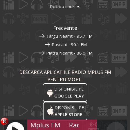
Politica cookies
Frecvente
Târgu Neamț - 95.7 FM
Pascani - 90.1 FM
Piatra Neamț - 88.6 FM
DESCARCĂ APLICAȚIILE RADIO MPLUS FM
PENTRU MOBIL
DISPONIBIL PE
GOOGLE PLAY
DISPONIBIL PE
APPLE STORE
Radio Mplus FM
Radio Mplus FM
R