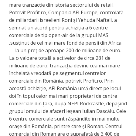
mare tranzacție din istoria sectorului de retail.
Potrivit Profit.ro, Compania AFI Europe, controlată
de miliardarii israelieni Roni și Yehuda Naftali, a
semnat un acord pentru achiziția a 6 centre
comerciale de tip open-air de la grupul MAS
,susținut de cel mai mare fond de pensii din Africa
— la un preț de aproape 200 de milioane de euro.
La o valoare totală a activelor de circa 281 de
milioane de euro, tranzacția devine cea mai mare
încheiată vreodată pe segmentul centrelor
comerciale din România, potrivit Profit.ro. Prin
această achiziție, AFI România urcă direct pe locul
doi în topul celor mai mari proprietari de centre
comerciale din țară, după NEPI Rockcastle, depășind
grupul omului de afaceri ieșean Iulian Dascălu. Cele
6 centre comerciale sunt răspândite în mai multe
orașe din România, printre care și Roman. Centrul
comercial din Roman are o suprafață de 3.400 de