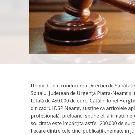
Un medic din conducerea Direcției de Sănătate 
Spitalul Județean de Urgență Piatra-Neamț și 
totală de 450.000 de euro. Cătălin Ionel Herg
din cadrul DSP Neamț, susține că articolele ap
profesională, preluând, spune el, afirmații n
solicitată este împărțită astfel: 200.000 de euro
fiecare dintre cele cinci publicații chemate în