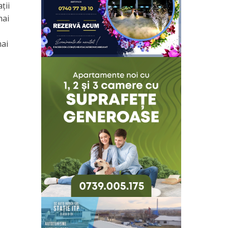
ții
mai
mai