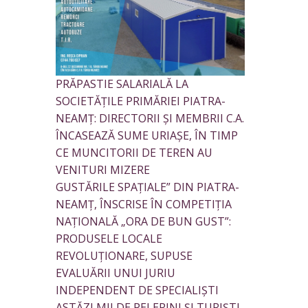
PRĂPASTIE SALARIALĂ LA
SOCIETĂȚILE PRIMĂRIEI PIATRA-
NEAMȚ: DIRECTORII ȘI MEMBRII C.A.
ÎNCASEAZĂ SUME URIAȘE, ÎN TIMP
CE MUNCITORII DE TEREN AU
VENITURI MIZERE
GUSTĂRILE SPAȚIALE” DIN PIATRA-
NEAMȚ, ÎNSCRISE ÎN COMPETIȚIA
NAȚIONALĂ „ORA DE BUN GUST”:
PRODUSELE LOCALE
REVOLUȚIONARE, SUPUSE
EVALUĂRII UNUI JURIU
INDEPENDENT DE SPECIALIȘTI
ASTĂZI MII DE PELERINI ȘI TURIȘTI