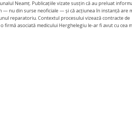
bunalul Neamț. Publicațiile vizate susțin că au preluat informa
an — nu din surse neoficiale — și că acțiunea în instanță are 
unul reparatoriu. Contextul procesului vizează contracte de
 o firmă asociată medicului Herghelegiu le-ar fi avut cu cea 