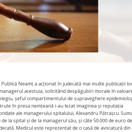
Publică Neamț a acționat în judecată mai multe publicații loc
managerul acestuia, solicitând despăgubiri morale în valoar
helegiu, șeful compartimentului de supraveghere epidemiolo
ărute în presa nemțeană i-au lezat imaginea și reputația
efondate ale managerului spitalului, Alexandru Pătrașcu. Sum
 de la spital și de la managerul său, și câte 50.000 de euro de
 judecată. Medicul este reprezentat de o casă de avocatură din