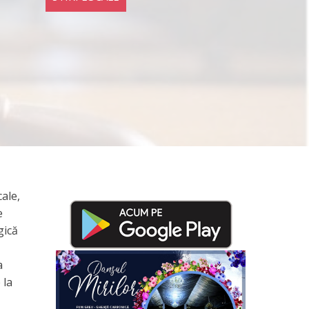
ale,
e
gică
a
 la