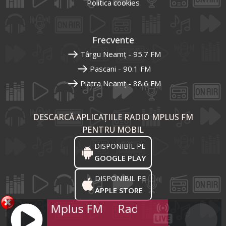
Politica cookies
Frecvente
Târgu Neamț - 95.7 FM
Pascani - 90.1 FM
Piatra Neamț - 88.6 FM
DESCARCĂ APLICAȚIILE RADIO MPLUS FM
PENTRU MOBIL
DISPONIBIL PE
GOOGLE PLAY
DISPONIBIL PE
APPLE STORE
Radio Mplus FM
Radio Mplus FM
Ra