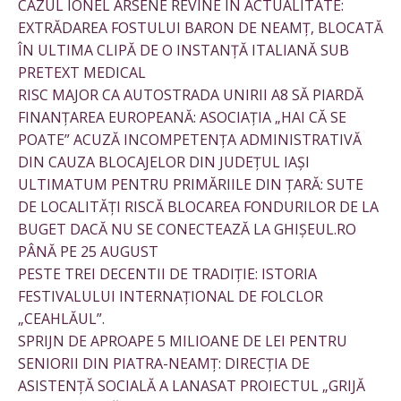
CAZUL IONEL ARSENE REVINE ÎN ACTUALITATE:
EXTRĂDAREA FOSTULUI BARON DE NEAMȚ, BLOCATĂ
ÎN ULTIMA CLIPĂ DE O INSTANȚĂ ITALIANĂ SUB
PRETEXT MEDICAL
RISC MAJOR CA AUTOSTRADA UNIRII A8 SĂ PIARDĂ
FINANȚAREA EUROPEANĂ: ASOCIAȚIA „HAI CĂ SE
POATE” ACUZĂ INCOMPETENȚA ADMINISTRATIVĂ
DIN CAUZA BLOCAJELOR DIN JUDEȚUL IAȘI
ULTIMATUM PENTRU PRIMĂRIILE DIN ȚARĂ: SUTE
DE LOCALITĂȚI RISCĂ BLOCAREA FONDURILOR DE LA
BUGET DACĂ NU SE CONECTEAZĂ LA GHIȘEUL.RO
PÂNĂ PE 25 AUGUST
PESTE TREI DECENTII DE TRADIȚIE: ISTORIA
FESTIVALULUI INTERNAȚIONAL DE FOLCLOR
„CEAHLĂUL”.
SPRIJN DE APROAPE 5 MILIOANE DE LEI PENTRU
SENIORII DIN PIATRA-NEAMȚ: DIRECȚIA DE
ASISTENȚĂ SOCIALĂ A LANASAT PROIECTUL „GRIJĂ