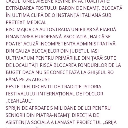
CAZUL IONEL ARSENE REVINE ÎN ACTUALITATE:
EXTRĂDAREA FOSTULUI BARON DE NEAMȚ, BLOCATĂ
ÎN ULTIMA CLIPĂ DE O INSTANȚĂ ITALIANĂ SUB
PRETEXT MEDICAL
RISC MAJOR CA AUTOSTRADA UNIRII A8 SĂ PIARDĂ
FINANȚAREA EUROPEANĂ: ASOCIAȚIA „HAI CĂ SE
POATE” ACUZĂ INCOMPETENȚA ADMINISTRATIVĂ
DIN CAUZA BLOCAJELOR DIN JUDEȚUL IAȘI
ULTIMATUM PENTRU PRIMĂRIILE DIN ȚARĂ: SUTE
DE LOCALITĂȚI RISCĂ BLOCAREA FONDURILOR DE LA
BUGET DACĂ NU SE CONECTEAZĂ LA GHIȘEUL.RO
PÂNĂ PE 25 AUGUST
PESTE TREI DECENTII DE TRADIȚIE: ISTORIA
FESTIVALULUI INTERNAȚIONAL DE FOLCLOR
„CEAHLĂUL”.
SPRIJN DE APROAPE 5 MILIOANE DE LEI PENTRU
SENIORII DIN PIATRA-NEAMȚ: DIRECȚIA DE
ASISTENȚĂ SOCIALĂ A LANASAT PROIECTUL „GRIJĂ