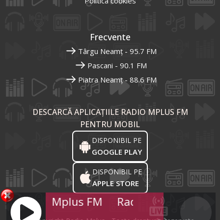
Politica cookies
Frecvente
Târgu Neamț - 95.7 FM
Pascani - 90.1 FM
Piatra Neamț - 88.6 FM
DESCARCĂ APLICAȚIILE RADIO MPLUS FM
PENTRU MOBIL
DISPONIBIL PE
GOOGLE PLAY
DISPONIBIL PE
APPLE STORE
Radio Mplus FM
Radio Mplus FM
R