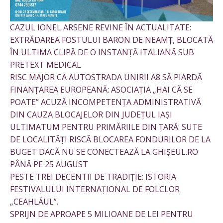
CAZUL IONEL ARSENE REVINE ÎN ACTUALITATE:
EXTRĂDAREA FOSTULUI BARON DE NEAMȚ, BLOCATĂ
ÎN ULTIMA CLIPĂ DE O INSTANȚĂ ITALIANĂ SUB
PRETEXT MEDICAL
RISC MAJOR CA AUTOSTRADA UNIRII A8 SĂ PIARDĂ
FINANȚAREA EUROPEANĂ: ASOCIAȚIA „HAI CĂ SE
POATE” ACUZĂ INCOMPETENȚA ADMINISTRATIVĂ
DIN CAUZA BLOCAJELOR DIN JUDEȚUL IAȘI
ULTIMATUM PENTRU PRIMĂRIILE DIN ȚARĂ: SUTE
DE LOCALITĂȚI RISCĂ BLOCAREA FONDURILOR DE LA
BUGET DACĂ NU SE CONECTEAZĂ LA GHIȘEUL.RO
PÂNĂ PE 25 AUGUST
PESTE TREI DECENTII DE TRADIȚIE: ISTORIA
FESTIVALULUI INTERNAȚIONAL DE FOLCLOR
„CEAHLĂUL”.
SPRIJN DE APROAPE 5 MILIOANE DE LEI PENTRU