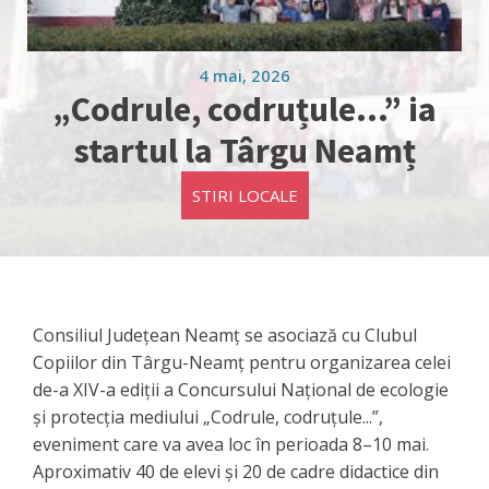
4 mai, 2026
„Codrule, codruțule...” ia
startul la Târgu Neamț
STIRI LOCALE
Consiliul Județean Neamț se asociază cu Clubul
Copiilor din Târgu-Neamț pentru organizarea celei
de-a XIV-a ediții a Concursului Național de ecologie
și protecția mediului „Codrule, codruțule...”,
eveniment care va avea loc în perioada 8–10 mai.
Aproximativ 40 de elevi și 20 de cadre didactice din