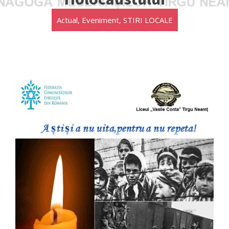
Actual
,
Eveniment
,
STIRI LOCALE