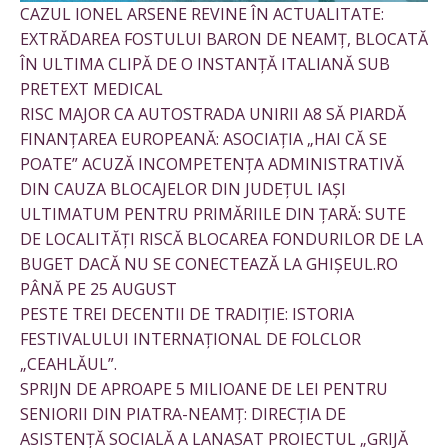
CAZUL IONEL ARSENE REVINE ÎN ACTUALITATE:
EXTRĂDAREA FOSTULUI BARON DE NEAMȚ, BLOCATĂ
ÎN ULTIMA CLIPĂ DE O INSTANȚĂ ITALIANĂ SUB
PRETEXT MEDICAL
RISC MAJOR CA AUTOSTRADA UNIRII A8 SĂ PIARDĂ
FINANȚAREA EUROPEANĂ: ASOCIAȚIA „HAI CĂ SE
POATE” ACUZĂ INCOMPETENȚA ADMINISTRATIVĂ
DIN CAUZA BLOCAJELOR DIN JUDEȚUL IAȘI
ULTIMATUM PENTRU PRIMĂRIILE DIN ȚARĂ: SUTE
DE LOCALITĂȚI RISCĂ BLOCAREA FONDURILOR DE LA
BUGET DACĂ NU SE CONECTEAZĂ LA GHIȘEUL.RO
PÂNĂ PE 25 AUGUST
PESTE TREI DECENTII DE TRADIȚIE: ISTORIA
FESTIVALULUI INTERNAȚIONAL DE FOLCLOR
„CEAHLĂUL”.
SPRIJN DE APROAPE 5 MILIOANE DE LEI PENTRU
SENIORII DIN PIATRA-NEAMȚ: DIRECȚIA DE
ASISTENȚĂ SOCIALĂ A LANASAT PROIECTUL „GRIJĂ