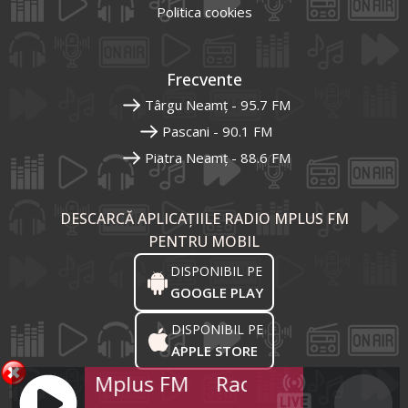
Politica cookies
Frecvente
Târgu Neamț - 95.7 FM
Pascani - 90.1 FM
Piatra Neamț - 88.6 FM
DESCARCĂ APLICAȚIILE RADIO MPLUS FM
PENTRU MOBIL
DISPONIBIL PE
GOOGLE PLAY
DISPONIBIL PE
APPLE STORE
Radio Mplus FM
Radio Mplus FM
R