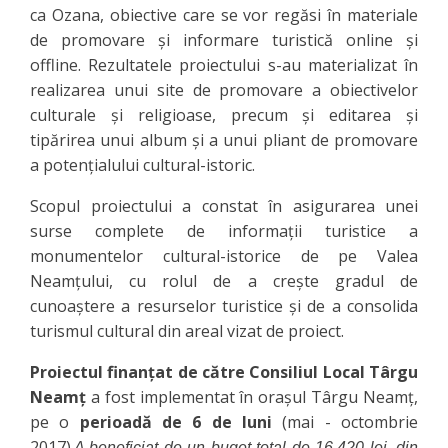
ca Ozana, obiective care se vor regăsi în materiale
de promovare şi informare turistică online şi
offline. Rezultatele proiectului s-au materializat în
realizarea unui site de promovare a obiectivelor
culturale şi religioase, precum şi editarea şi
tipărirea unui album şi a unui pliant de promovare
a potenţialului cultural-istoric.
Scopul proiectului a constat în asigurarea unei
surse complete de informaţii turistice a
monumentelor cultural-istorice de pe Valea
Neamţului, cu rolul de a creşte gradul de
cunoaştere a resurselor turistice şi de a consolida
turismul cultural din areal vizat de proiect.
Proiectul finanţat de către Consiliul Local Târgu
Neamţ
a fost implementat în oraşul Târgu Neamţ,
pe o
perioadă de 6 de luni
(mai - octombrie
2017).
A beneficiat de un buget total de 16.420 lei, din