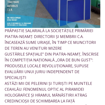
PRĂPASTIE SALARIALĂ LA SOCIETĂȚILE PRIMĂRIEI
PIATRA-NEAMȚ: DIRECTORII ȘI MEMBRII C.A.
ÎNCASEAZĂ SUME URIAȘE, ÎN TIMP CE MUNCITORII
DE TEREN AU VENITURI MIZERE
GUSTĂRILE SPAȚIALE” DIN PIATRA-NEAMȚ, ÎNSCRISE
ÎN COMPETIȚIA NAȚIONALĂ „ORA DE BUN GUST”:
PRODUSELE LOCALE REVOLUȚIONARE, SUPUSE
EVALUĂRII UNUI JURIU INDEPENDENT DE
SPECIALIȘTI
ASTĂZI MII DE PELERINI ȘI TURIȘTI PE MUNTELE
CEAHLĂU: FENOMENUL OPTIC AL PIRAMIDEI
HOLOGRAFICE ȘI HRAMUL MĂNĂSTIRII ATRAG
CREDINCIOȘII DE SCHIMBAREA LA FAȚĂ