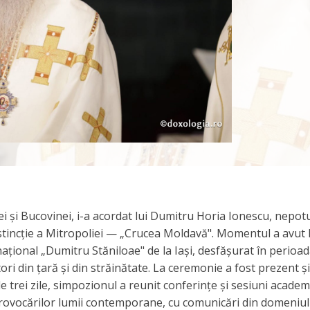
i și Bucovinei, i-a acordat lui Dumitru Horia Ionescu, nepot
istincție a Mitropoliei — „Crucea Moldavă". Momentul a avut l
ațional „Dumitru Stăniloae" de la Iași, desfășurat în perioa
ori din țară și din străinătate. La ceremonie a fost prezent și
e trei zile, simpozionul a reunit conferințe și sesiuni academ
 provocărilor lumii contemporane, cu comunicări din domeniul