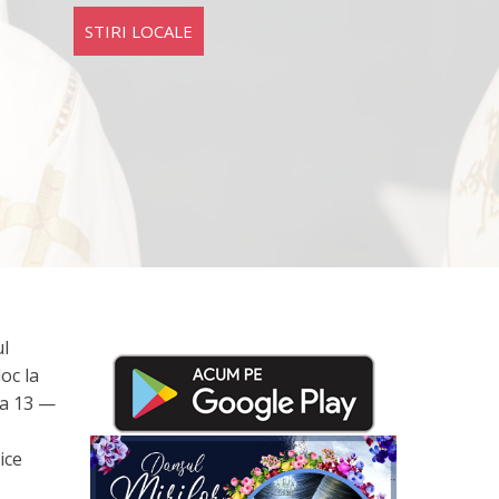
STIRI LOCALE
ul
oc la
da 13 —
ice