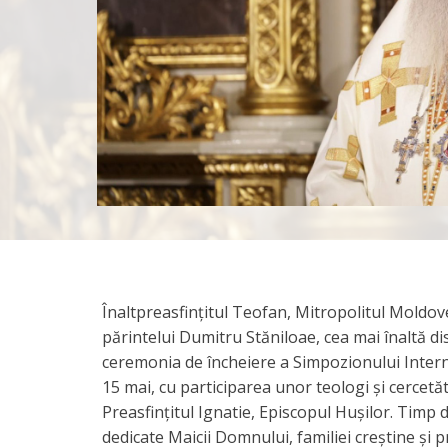
Înaltpreasfințitul Teofan, Mitropolitul Moldove
părintelui Dumitru Stăniloae, cea mai înaltă d
ceremonia de încheiere a Simpozionului Intern
15 mai, cu participarea unor teologi și cercetăt
Preasfințitul Ignatie, Episcopul Hușilor. Timp d
dedicate Maicii Domnului, familiei creștine și