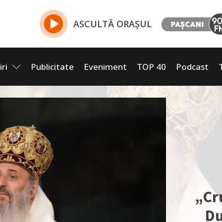
ASCULTĂ ORAȘUL
iri
Publicitate
Eveniment
TOP 40
Podcast
„Cr
Du