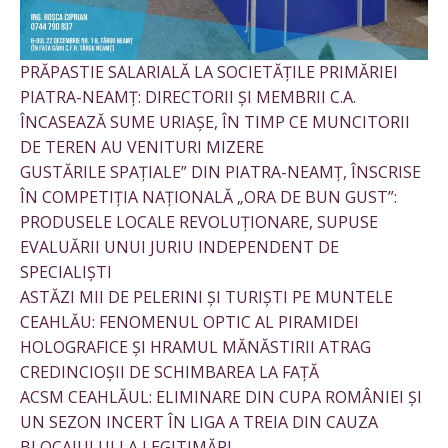
PRĂPASTIE SALARIALĂ LA SOCIETĂȚILE PRIMĂRIEI
PIATRA-NEAMȚ: DIRECTORII ȘI MEMBRII C.A.
ÎNCASEAZĂ SUME URIAȘE, ÎN TIMP CE MUNCITORII
DE TEREN AU VENITURI MIZERE
GUSTĂRILE SPAȚIALE” DIN PIATRA-NEAMȚ, ÎNSCRISE
ÎN COMPETIȚIA NAȚIONALĂ „ORA DE BUN GUST”:
PRODUSELE LOCALE REVOLUȚIONARE, SUPUSE
EVALUĂRII UNUI JURIU INDEPENDENT DE
SPECIALIȘTI
ASTĂZI MII DE PELERINI ȘI TURIȘTI PE MUNTELE
CEAHLĂU: FENOMENUL OPTIC AL PIRAMIDEI
HOLOGRAFICE ȘI HRAMUL MĂNĂSTIRII ATRAG
CREDINCIOȘII DE SCHIMBAREA LA FAȚĂ
ACSM CEAHLĂUL: ELIMINARE DIN CUPA ROMÂNIEI ȘI
UN SEZON INCERT ÎN LIGA A TREIA DIN CAUZA
BLOCAJULUI LA LEGITIMĂRI