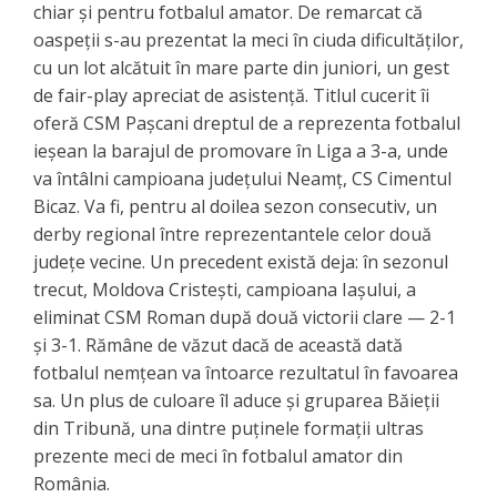
chiar și pentru fotbalul amator. De remarcat că
oaspeții s-au prezentat la meci în ciuda dificultăților,
cu un lot alcătuit în mare parte din juniori, un gest
de fair-play apreciat de asistență. Titlul cucerit îi
oferă CSM Pașcani dreptul de a reprezenta fotbalul
ieșean la barajul de promovare în Liga a 3-a, unde
va întâlni campioana județului Neamț, CS Cimentul
Bicaz. Va fi, pentru al doilea sezon consecutiv, un
derby regional între reprezentantele celor două
județe vecine. Un precedent există deja: în sezonul
trecut, Moldova Cristești, campioana Iașului, a
eliminat CSM Roman după două victorii clare — 2-1
și 3-1. Rămâne de văzut dacă de această dată
fotbalul nemțean va întoarce rezultatul în favoarea
sa. Un plus de culoare îl aduce și gruparea Băieții
din Tribună, una dintre puținele formații ultras
prezente meci de meci în fotbalul amator din
România.