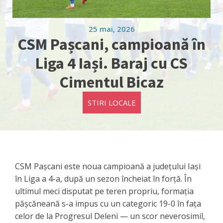
25 mai, 2026
CSM Pașcani, campioană în
Liga 4 Iași. Baraj cu CS
Cimentul Bicaz
STIRI LOCALE
CSM Pașcani este noua campioană a județului Iași
în Liga a 4-a, după un sezon încheiat în forță. În
ultimul meci disputat pe teren propriu, formația
pășcăneană s-a impus cu un categoric 19-0 în fața
celor de la Progresul Deleni — un scor neverosimil,