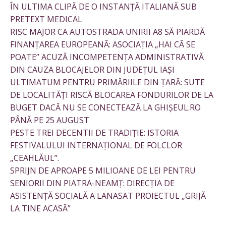
ÎN ULTIMA CLIPĂ DE O INSTANȚĂ ITALIANĂ SUB
PRETEXT MEDICAL
RISC MAJOR CA AUTOSTRADA UNIRII A8 SĂ PIARDĂ
FINANȚAREA EUROPEANĂ: ASOCIAȚIA „HAI CĂ SE
POATE” ACUZĂ INCOMPETENȚA ADMINISTRATIVĂ
DIN CAUZA BLOCAJELOR DIN JUDEȚUL IAȘI
ULTIMATUM PENTRU PRIMĂRIILE DIN ȚARĂ: SUTE
DE LOCALITĂȚI RISCĂ BLOCAREA FONDURILOR DE LA
BUGET DACĂ NU SE CONECTEAZĂ LA GHIȘEUL.RO
PÂNĂ PE 25 AUGUST
PESTE TREI DECENTII DE TRADIȚIE: ISTORIA
FESTIVALULUI INTERNAȚIONAL DE FOLCLOR
„CEAHLĂUL”.
SPRIJN DE APROAPE 5 MILIOANE DE LEI PENTRU
SENIORII DIN PIATRA-NEAMȚ: DIRECȚIA DE
ASISTENȚĂ SOCIALĂ A LANASAT PROIECTUL „GRIJĂ
LA TINE ACASĂ”