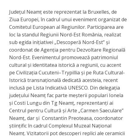
Județul Neamț este reprezentat la Bruxelles, de
Ziua Europei, în cadrul unui eveniment organizat de
Comitetul European al Regiunilor. Participarea are
loc la standul Regiunii Nord-Est România, realizat
sub egida inițiativei „Descoperă Nord-Est” și
coordonat de Agenția pentru Dezvoltare Regională
Nord-Est. Evenimentul promovează patrimoniul
cultural și identitatea istorică a regiunii, cu accent
pe Civilizația Cucuteni–Trypillia și pe Ruta Cultural-
Istorică transnațională dedicată acesteia, recent
inclusă pe Lista Indicativă UNESCO. Din delegația
județului Neamț fac parte meșterii populari Ionela
și Costi Lungu din Tg Neamț, reprezentanți ai
Centrul pentru Cultură și Arte „Carmen Saeculare”
Neamț, dar și Constantin Preoteasa, coordonator
științific în cadrul Complexul Muzeal Național
Neamț. Vizitatorii pot descoperi replici ale ceramicii