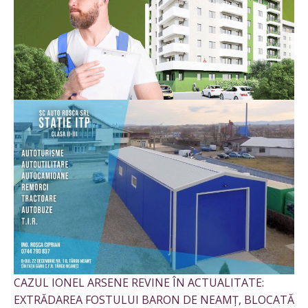
CAZUL IONEL ARSENE REVINE ÎN ACTUALITATE:
EXTRĂDAREA FOSTULUI BARON DE NEAMȚ, BLOCATĂ