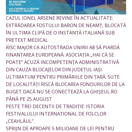
CAZUL IONEL ARSENE REVINE ÎN ACTUALITATE:
EXTRĂDAREA FOSTULUI BARON DE NEAMȚ, BLOCATĂ
ÎN ULTIMA CLIPĂ DE O INSTANȚĂ ITALIANĂ SUB
PRETEXT MEDICAL
RISC MAJOR CA AUTOSTRADA UNIRII A8 SĂ PIARDĂ
FINANȚAREA EUROPEANĂ: ASOCIAȚIA „HAI CĂ SE
POATE” ACUZĂ INCOMPETENȚA ADMINISTRATIVĂ
DIN CAUZA BLOCAJELOR DIN JUDEȚUL IAȘI
ULTIMATUM PENTRU PRIMĂRIILE DIN ȚARĂ: SUTE
DE LOCALITĂȚI RISCĂ BLOCAREA FONDURILOR DE LA
BUGET DACĂ NU SE CONECTEAZĂ LA GHIȘEUL.RO
PÂNĂ PE 25 AUGUST
PESTE TREI DECENTII DE TRADIȚIE: ISTORIA
FESTIVALULUI INTERNAȚIONAL DE FOLCLOR
„CEAHLĂUL”.
SPRIJN DE APROAPE 5 MILIOANE DE LEI PENTRU