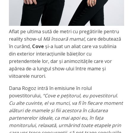
Aflat pe ultima sută de metri cu pregătirile pentru
reality show-ul
Mă însoară mama!
, care debutează
în curând,
Cove
şi-a luat un aliat care va sublinia
din exterior interacţiunile băieţilor cu
pretendentele lor, dar şi animozitățile care vor
apărea de-a lungul show-ului între mame şi
viitoarele nurori.
Dana Rogoz intră în emisiune în rolul
povestitorului,
“Cove e peţitorul, eu povestitorul.
Cu alte cuvinte, el va munci, va fi în fiecare moment
alături de mamele şi fiii acestora în căutarea
partenerelor ideale, ca mai apoi eu, în faţa
monitorului, relaxată, urmărind toate etapele prin
care vor trece concurenţii, să pot trage concluziile,