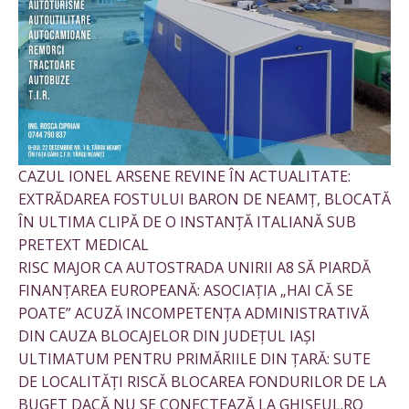
CAZUL IONEL ARSENE REVINE ÎN ACTUALITATE:
EXTRĂDAREA FOSTULUI BARON DE NEAMȚ, BLOCATĂ
ÎN ULTIMA CLIPĂ DE O INSTANȚĂ ITALIANĂ SUB
PRETEXT MEDICAL
RISC MAJOR CA AUTOSTRADA UNIRII A8 SĂ PIARDĂ
FINANȚAREA EUROPEANĂ: ASOCIAȚIA „HAI CĂ SE
POATE” ACUZĂ INCOMPETENȚA ADMINISTRATIVĂ
DIN CAUZA BLOCAJELOR DIN JUDEȚUL IAȘI
ULTIMATUM PENTRU PRIMĂRIILE DIN ȚARĂ: SUTE
DE LOCALITĂȚI RISCĂ BLOCAREA FONDURILOR DE LA
BUGET DACĂ NU SE CONECTEAZĂ LA GHIȘEUL.RO