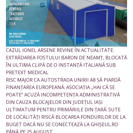
CAZUL IONEL ARSENE REVINE ÎN ACTUALITATE:
EXTRĂDAREA FOSTULUI BARON DE NEAMȚ, BLOCATĂ
ÎN ULTIMA CLIPĂ DE O INSTANȚĂ ITALIANĂ SUB
PRETEXT MEDICAL
RISC MAJOR CA AUTOSTRADA UNIRII A8 SĂ PIARDĂ
FINANȚAREA EUROPEANĂ: ASOCIAȚIA „HAI CĂ SE
POATE” ACUZĂ INCOMPETENȚA ADMINISTRATIVĂ
DIN CAUZA BLOCAJELOR DIN JUDEȚUL IAȘI
ULTIMATUM PENTRU PRIMĂRIILE DIN ȚARĂ: SUTE
DE LOCALITĂȚI RISCĂ BLOCAREA FONDURILOR DE LA
BUGET DACĂ NU SE CONECTEAZĂ LA GHIȘEUL.RO
PÂNĂ PE 25 AUGUST