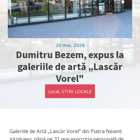
20 mai, 2026
Dumitru Bezem, expus la
galeriile de artă „Lascăr
Vorel"
Local
,
STIRI LOCALE
Galeriile de Artă „Lascăr Vorel" din Piatra Neamț
găzduiesc până pe 31 mai expoziția personală de