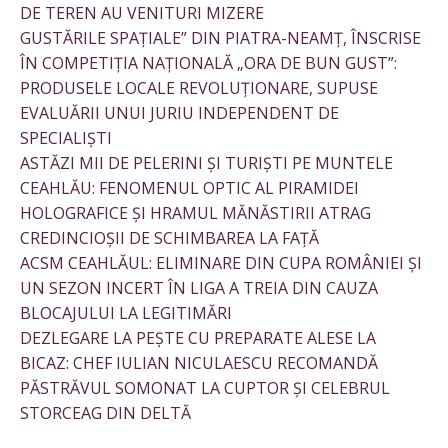
DE TEREN AU VENITURI MIZERE
GUSTĂRILE SPAȚIALE” DIN PIATRA-NEAMȚ, ÎNSCRISE
ÎN COMPETIȚIA NAȚIONALĂ „ORA DE BUN GUST”:
PRODUSELE LOCALE REVOLUȚIONARE, SUPUSE
EVALUĂRII UNUI JURIU INDEPENDENT DE
SPECIALIȘTI
ASTĂZI MII DE PELERINI ȘI TURIȘTI PE MUNTELE
CEAHLĂU: FENOMENUL OPTIC AL PIRAMIDEI
HOLOGRAFICE ȘI HRAMUL MĂNĂSTIRII ATRAG
CREDINCIOȘII DE SCHIMBAREA LA FAȚĂ
ACSM CEAHLĂUL: ELIMINARE DIN CUPA ROMÂNIEI ȘI
UN SEZON INCERT ÎN LIGA A TREIA DIN CAUZA
BLOCAJULUI LA LEGITIMĂRI
DEZLEGARE LA PEȘTE CU PREPARATE ALESE LA
BICAZ: CHEF IULIAN NICULAESCU RECOMANDĂ
PĂSTRĂVUL SOMONAT LA CUPTOR ȘI CELEBRUL
STORCEAG DIN DELTĂ