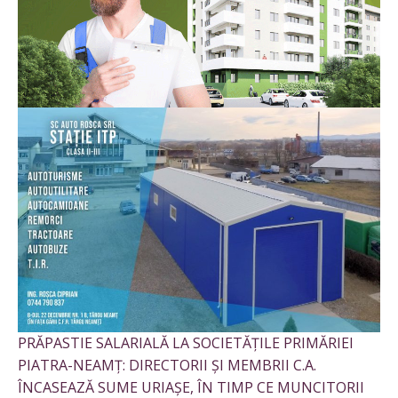
PRĂPASTIE SALARIALĂ LA SOCIETĂȚILE PRIMĂRIEI
PIATRA-NEAMȚ: DIRECTORII ȘI MEMBRII C.A.
ÎNCASEAZĂ SUME URIAȘE, ÎN TIMP CE MUNCITORII