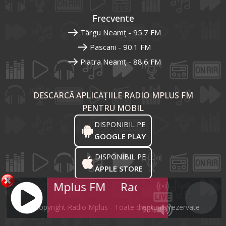
Frecvente
Târgu Neamț - 95.7 FM
Pascani - 90.1 FM
Piatra Neamț - 88.6 FM
DESCARCĂ APLICAȚIILE RADIO MPLUS FM
PENTRU MOBIL
DISPONIBIL PE
GOOGLE PLAY
DISPONIBIL PE
APPLE STORE
Radio Mplus FM
Radio Mplus FM
R
© Copyright Radio Mplus - Toate drepturile rezervate
90%
JQUERY