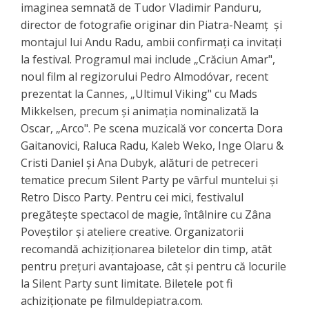
imaginea semnată de Tudor Vladimir Panduru,
director de fotografie originar din Piatra-Neamț și
montajul lui Andu Radu, ambii confirmați ca invitați
la festival. Programul mai include „Crăciun Amar",
noul film al regizorului Pedro Almodóvar, recent
prezentat la Cannes, „Ultimul Viking" cu Mads
Mikkelsen, precum și animația nominalizată la
Oscar, „Arco". Pe scena muzicală vor concerta Dora
Gaitanovici, Raluca Radu, Kaleb Weko, Inge Olaru &
Cristi Daniel și Ana Dubyk, alături de petreceri
tematice precum Silent Party pe vârful muntelui și
Retro Disco Party. Pentru cei mici, festivalul
pregătește spectacol de magie, întâlnire cu Zâna
Poveștilor și ateliere creative. Organizatorii
recomandă achiziționarea biletelor din timp, atât
pentru prețuri avantajoase, cât și pentru că locurile
la Silent Party sunt limitate. Biletele pot fi
achiziționate pe filmuldepiatra.com.