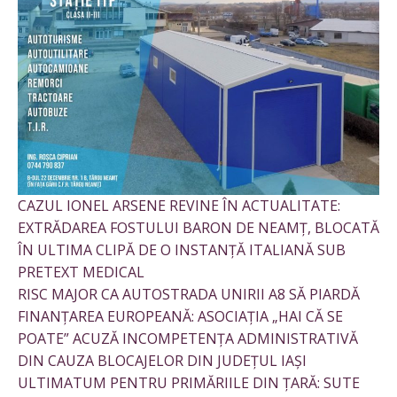
CAZUL IONEL ARSENE REVINE ÎN ACTUALITATE:
EXTRĂDAREA FOSTULUI BARON DE NEAMȚ, BLOCATĂ
ÎN ULTIMA CLIPĂ DE O INSTANȚĂ ITALIANĂ SUB
PRETEXT MEDICAL
RISC MAJOR CA AUTOSTRADA UNIRII A8 SĂ PIARDĂ
FINANȚAREA EUROPEANĂ: ASOCIAȚIA „HAI CĂ SE
POATE” ACUZĂ INCOMPETENȚA ADMINISTRATIVĂ
DIN CAUZA BLOCAJELOR DIN JUDEȚUL IAȘI
ULTIMATUM PENTRU PRIMĂRIILE DIN ȚARĂ: SUTE