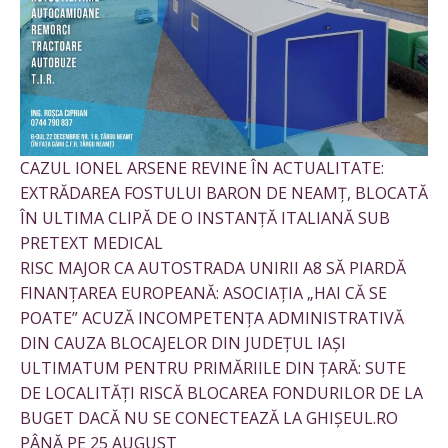
CAZUL IONEL ARSENE REVINE ÎN ACTUALITATE:
EXTRĂDAREA FOSTULUI BARON DE NEAMȚ, BLOCATĂ
ÎN ULTIMA CLIPĂ DE O INSTANȚĂ ITALIANĂ SUB
PRETEXT MEDICAL
RISC MAJOR CA AUTOSTRADA UNIRII A8 SĂ PIARDĂ
FINANȚAREA EUROPEANĂ: ASOCIAȚIA „HAI CĂ SE
POATE” ACUZĂ INCOMPETENȚA ADMINISTRATIVĂ
DIN CAUZA BLOCAJELOR DIN JUDEȚUL IAȘI
ULTIMATUM PENTRU PRIMĂRIILE DIN ȚARĂ: SUTE
DE LOCALITĂȚI RISCĂ BLOCAREA FONDURILOR DE LA
BUGET DACĂ NU SE CONECTEAZĂ LA GHIȘEUL.RO
PÂNĂ PE 25 AUGUST