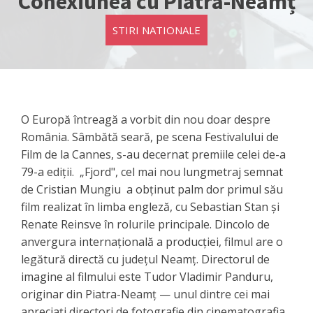
Conexiunea cu Piatra-Neamț
STIRI NATIONALE
O Europă întreagă a vorbit din nou doar despre
România. Sâmbătă seară, pe scena Festivalului de
Film de la Cannes, s-au decernat premiile celei de-a
79-a ediții. „Fjord", cel mai nou lungmetraj semnat
de Cristian Mungiu a obținut palm dor primul său
film realizat în limba engleză, cu Sebastian Stan și
Renate Reinsve în rolurile principale. Dincolo de
anvergura internațională a producției, filmul are o
legătură directă cu județul Neamț. Directorul de
imagine al filmului este Tudor Vladimir Panduru,
originar din Piatra-Neamț — unul dintre cei mai
apreciați directori de fotografie din cinematografia