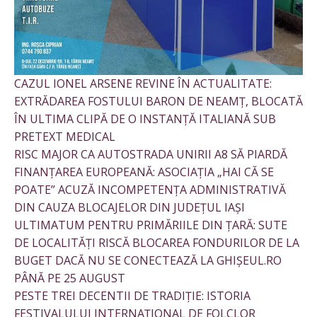
CAZUL IONEL ARSENE REVINE ÎN ACTUALITATE:
EXTRĂDAREA FOSTULUI BARON DE NEAMȚ, BLOCATĂ
ÎN ULTIMA CLIPĂ DE O INSTANȚĂ ITALIANĂ SUB
PRETEXT MEDICAL
RISC MAJOR CA AUTOSTRADA UNIRII A8 SĂ PIARDĂ
FINANȚAREA EUROPEANĂ: ASOCIAȚIA „HAI CĂ SE
POATE” ACUZĂ INCOMPETENȚA ADMINISTRATIVĂ
DIN CAUZA BLOCAJELOR DIN JUDEȚUL IAȘI
ULTIMATUM PENTRU PRIMĂRIILE DIN ȚARĂ: SUTE
DE LOCALITĂȚI RISCĂ BLOCAREA FONDURILOR DE LA
BUGET DACĂ NU SE CONECTEAZĂ LA GHIȘEUL.RO
PÂNĂ PE 25 AUGUST
PESTE TREI DECENTII DE TRADIȚIE: ISTORIA
FESTIVALULUI INTERNAȚIONAL DE FOLCLOR