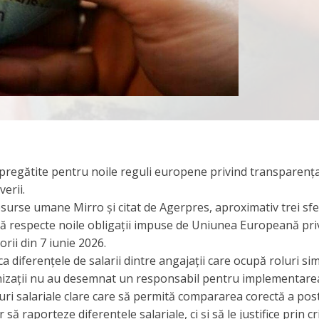
pregătite pentru noile reguli europene privind transparenț
verii.
esurse umane Mirro și citat de Agerpres, aproximativ trei sfe
să respecte noile obligații impuse de Uniunea Europeană pri
rii din 7 iunie 2026.
a diferențele de salarii dintre angajații care ocupă roluri sim
anizații nu au desemnat un responsabil pentru implementare
uri salariale clare care să permită compararea corectă a post
raporteze diferențele salariale, ci și să le justifice prin cri