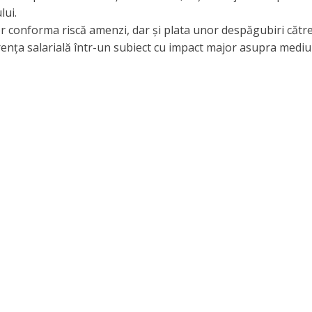
lui.
vor conforma riscă amenzi, dar și plata unor despăgubiri cătr
rența salarială într-un subiect cu impact major asupra mediu