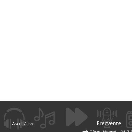
Frecvente
Ascultă live
Târgu Neamț - 95.7