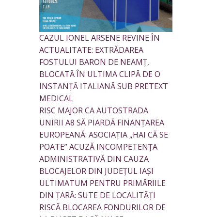
CAZUL IONEL ARSENE REVINE ÎN
ACTUALITATE: EXTRĂDAREA
FOSTULUI BARON DE NEAMȚ,
BLOCATĂ ÎN ULTIMA CLIPĂ DE O
INSTANȚĂ ITALIANĂ SUB PRETEXT
MEDICAL
RISC MAJOR CA AUTOSTRADA
UNIRII A8 SĂ PIARDĂ FINANȚAREA
EUROPEANĂ: ASOCIAȚIA „HAI CĂ SE
POATE” ACUZĂ INCOMPETENȚA
ADMINISTRATIVĂ DIN CAUZA
BLOCAJELOR DIN JUDEȚUL IAȘI
ULTIMATUM PENTRU PRIMĂRIILE
DIN ȚARĂ: SUTE DE LOCALITĂȚI
RISCĂ BLOCAREA FONDURILOR DE