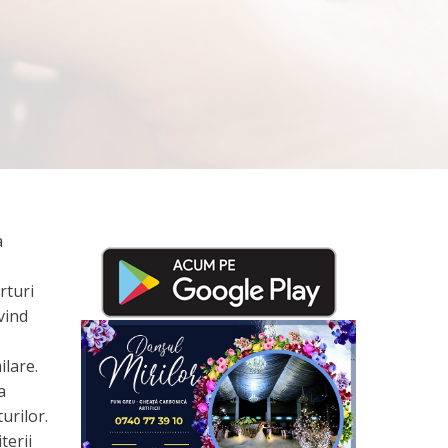
a
rturi
vind
ilare.
a
urilor.
terii