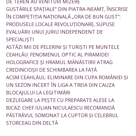
DE TEREN AU VENITURI MIZERE
GUSTĂRILE SPAȚIALE” DIN PIATRA-NEAMȚ, ÎNSCRISE
ÎN COMPETIȚIA NAȚIONALĂ „ORA DE BUN GUST”:
PRODUSELE LOCALE REVOLUȚIONARE, SUPUSE
EVALUĂRII UNUI JURIU INDEPENDENT DE
SPECIALIȘTI
ASTĂZI MII DE PELERINI ȘI TURIȘTI PE MUNTELE
CEAHLĂU: FENOMENUL OPTIC AL PIRAMIDEI
HOLOGRAFICE ȘI HRAMUL MĂNĂSTIRII ATRAG
CREDINCIOȘII DE SCHIMBAREA LA FAȚĂ
ACSM CEAHLĂUL: ELIMINARE DIN CUPA ROMÂNIEI ȘI
UN SEZON INCERT ÎN LIGA A TREIA DIN CAUZA
BLOCAJULUI LA LEGITIMĂRI
DEZLEGARE LA PEȘTE CU PREPARATE ALESE LA
BICAZ: CHEF IULIAN NICULAESCU RECOMANDĂ
PĂSTRĂVUL SOMONAT LA CUPTOR ȘI CELEBRUL
STORCEAG DIN DELTĂ