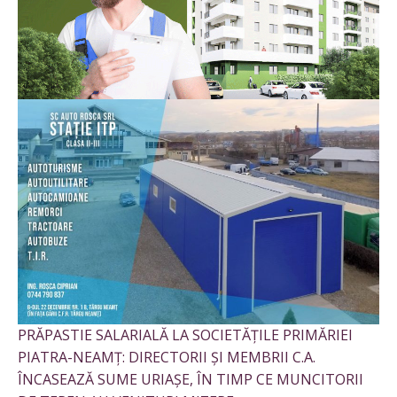
PRĂPASTIE SALARIALĂ LA SOCIETĂȚILE PRIMĂRIEI
PIATRA-NEAMȚ: DIRECTORII ȘI MEMBRII C.A.
ÎNCASEAZĂ SUME URIAȘE, ÎN TIMP CE MUNCITORII