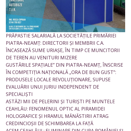
PRĂPASTIE SALARIALĂ LA SOCIETĂȚILE PRIMĂRIEI
PIATRA-NEAMȚ: DIRECTORII ȘI MEMBRII C.A.
ÎNCASEAZĂ SUME URIAȘE, ÎN TIMP CE MUNCITORII
DE TEREN AU VENITURI MIZERE
GUSTĂRILE SPAȚIALE” DIN PIATRA-NEAMȚ, ÎNSCRISE
ÎN COMPETIȚIA NAȚIONALĂ „ORA DE BUN GUST”:
PRODUSELE LOCALE REVOLUȚIONARE, SUPUSE
EVALUĂRII UNUI JURIU INDEPENDENT DE
SPECIALIȘTI
ASTĂZI MII DE PELERINI ȘI TURIȘTI PE MUNTELE
CEAHLĂU: FENOMENUL OPTIC AL PIRAMIDEI
HOLOGRAFICE ȘI HRAMUL MĂNĂSTIRII ATRAG
CREDINCIOȘII DE SCHIMBAREA LA FAȚĂ
ACSM CEAHLĂUL: ELIMINARE DIN CUPA ROMÂNIEI ȘI