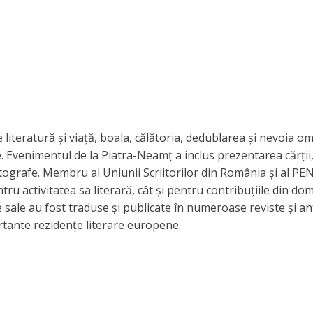
iteratură și viață, boala, călătoria, dedublarea și nevoia om
ție. Evenimentul de la Piatra-Neamț a inclus prezentarea cărții
autografe. Membru al Uniunii Scriitorilor din România și al PE
u activitatea sa literară, cât și pentru contribuțiile din do
e sale au fost traduse și publicate în numeroase reviste și an
ortante rezidențe literare europene.