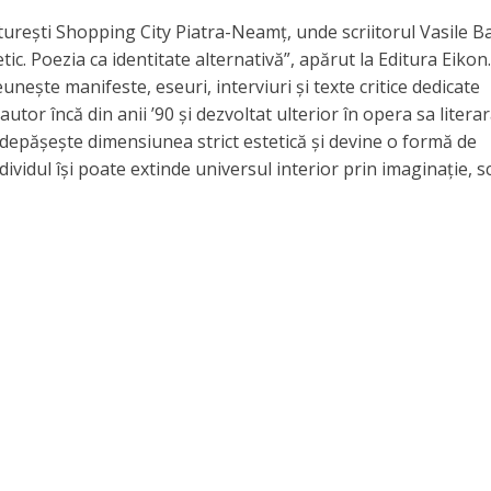
rturești Shopping City Piatra-Neamț, unde scriitorul Vasile B
ic. Poezia ca identitate alternativă”, apărut la Editura Eikon.
ește manifeste, eseuri, interviuri și texte critice dedicate
tor încă din anii ’90 și dezvoltat ulterior în opera sa literar
a depășește dimensiunea strict estetică și devine o formă de
ividul își poate extinde universul interior prin imaginație, sc